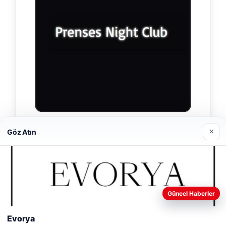
×
Prenses Night Club
Göz Atın
04/29/2026
Web sitemizi nasıl kullandığınızı daha iyi anlayabilmek,
Güncel Haberler
deneyiminizi kişiselleştirmek ve geliştirmek amacıyla çerezler
kullanıyoruz.
Çerez Politikamız
Evorya