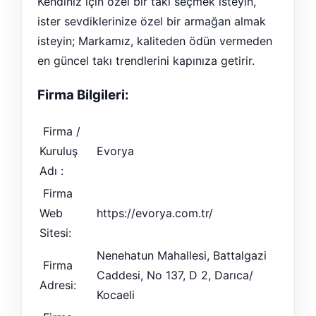
Kendiniz için özel bir takı seçmek isteyin,
ister sevdiklerinize özel bir armağan almak
isteyin; Markamız, kaliteden ödün vermeden
en güncel takı trendlerini kapınıza getirir.
Firma Bilgileri:
Firma /
Kuruluş
Evorya
Adı :
Firma
Web
https://evorya.com.tr/
Sitesi:
Nenehatun Mahallesi, Battalgazi
Firma
Caddesi, No 137, D 2, Darıca/
Adresi:
Kocaeli