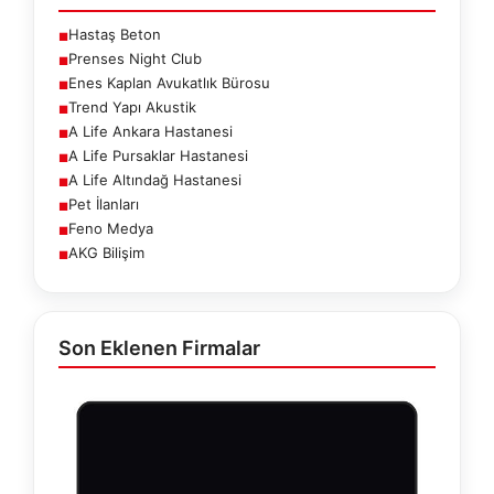
Hastaş Beton
■
Prenses Night Club
■
Enes Kaplan Avukatlık Bürosu
■
Trend Yapı Akustik
■
A Life Ankara Hastanesi
■
A Life Pursaklar Hastanesi
■
A Life Altındağ Hastanesi
■
Pet İlanları
■
Feno Medya
■
AKG Bilişim
■
Son Eklenen Firmalar