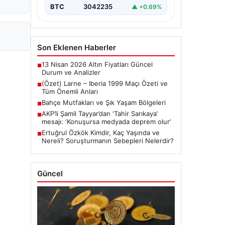
BTC
3042235
▲ +0.69%
Son Eklenen Haberler
13 Nisan 2026 Altın Fiyatları Güncel
■
Durum ve Analizler
(Özet) Larne – Iberia 1999 Maçı Özeti ve
■
Tüm Önemli Anları
Bahçe Mutfakları ve Şık Yaşam Bölgeleri
■
AKP’li Şamil Tayyar’dan ‘Tahir Sarıkaya’
■
mesajı: ‘Konuşursa medyada deprem olur’
Ertuğrul Özkök Kimdir, Kaç Yaşında ve
■
Nereli? Soruşturmanın Sebepleri Nelerdir?
Güncel