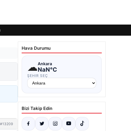
ı
Hava Durumu
☁
Ankara
NaN°C
ŞEHIR SEÇ
Bizi Takip Edin
#13209