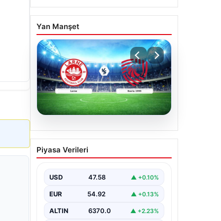
Yan Manşet
04.08.2026
(Özet) Larne – Iberia 1999
Piyasa Verileri
Maçı Özeti ve Tüm Önemli
Anları
USD
47.58
▲ +0.10%
EUR
54.92
▲ +0.13%
ALTIN
6370.0
▲ +2.23%