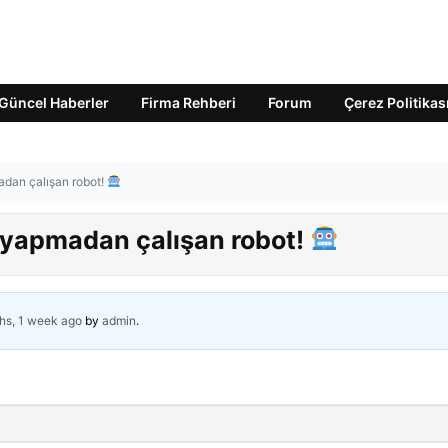
Güncel Haberler
Firma Rehberi
Forum
Çerez Politikas
adan çalışan robot!
 yapmadan çalışan robot!
hs, 1 week ago
by
admin
.