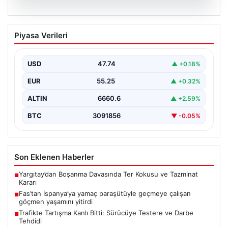
07.08.2026
Fas’tan İspanya’ya yamaç paraşütüyle
Piyasa Verileri
geçmeye çalışan göçmen yaşamını
yitirdi
USD
47.74
▲ +0.18%
{ "title": "Fas'tan İspanya'ya Yamaç Paraşütüyle
Geçmeye Çalışan Göçmen Hayatını Kaybetti",
EUR
55.25
▲ +0.32%
"content": "Fas ile…
ALTIN
6660.6
▲ +2.59%
BTC
3091856
▼ -0.05%
Son Eklenen Haberler
Yargıtay’dan Boşanma Davasında Ter Kokusu ve Tazminat
■
Kararı
Fas’tan İspanya’ya yamaç paraşütüyle geçmeye çalışan
■
göçmen yaşamını yitirdi
Trafikte Tartışma Kanlı Bitti: Sürücüye Testere ve Darbe
■
Tehdidi