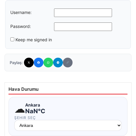
Username:
Password:
Keep me signed in
Paylaş:
Hava Durumu
☁
Ankara
NaN°C
ŞEHIR SEÇ