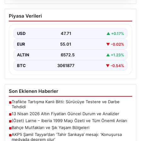
05.08.2026
13 Nisan 2026 Altın Fiyatları Güncel
Piyasa Verileri
Durum ve Analizler
Altın piyasasında hareketlilik, son dönemde yaşanan
uluslararası gelişmeler ve jeopolitical riskler nedeniyle
USD
47.71
▲ +0.17%
oldukça dalgalı…
EUR
55.01
▼ -0.02%
ALTIN
6572.5
▲ +1.23%
BTC
3061877
▼ -0.54%
Son Eklenen Haberler
Trafikte Tartışma Kanlı Bitti: Sürücüye Testere ve Darbe
■
Tehdidi
13 Nisan 2026 Altın Fiyatları Güncel Durum ve Analizler
■
(Özet) Larne – Iberia 1999 Maçı Özeti ve Tüm Önemli Anları
■
Bahçe Mutfakları ve Şık Yaşam Bölgeleri
■
AKP’li Şamil Tayyar’dan ‘Tahir Sarıkaya’ mesajı: ‘Konuşursa
■
medyada deprem olur’