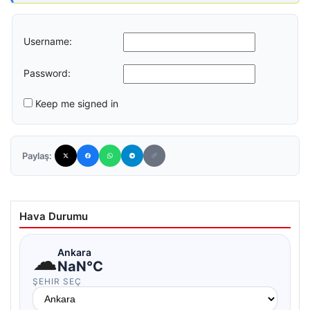
Username:
Password:
Keep me signed in
Paylaş:
Hava Durumu
☁
Ankara
NaN°C
ŞEHIR SEÇ