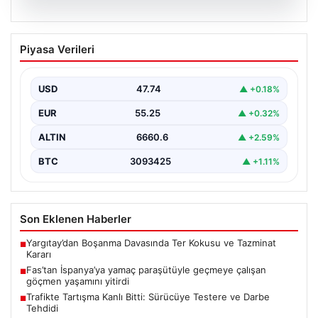
07.08.2026
Fas’tan İspanya’ya yamaç paraşütüyle
Piyasa Verileri
geçmeye çalışan göçmen yaşamını
yitirdi
USD
47.74
▲ +0.18%
{ "title": "Fas'tan İspanya'ya Yamaç Paraşütüyle
Geçmeye Çalışan Göçmen Hayatını Kaybetti",
EUR
55.25
▲ +0.32%
"content": "Fas ile…
ALTIN
6660.6
▲ +2.59%
BTC
3093425
▲ +1.11%
Son Eklenen Haberler
Yargıtay’dan Boşanma Davasında Ter Kokusu ve Tazminat
■
Kararı
Fas’tan İspanya’ya yamaç paraşütüyle geçmeye çalışan
■
göçmen yaşamını yitirdi
Trafikte Tartışma Kanlı Bitti: Sürücüye Testere ve Darbe
■
Tehdidi