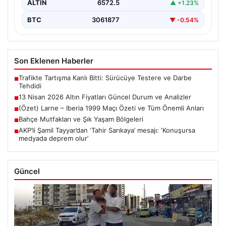
ALTIN
6572.5
▲ +1.23%
BTC
3061877
▼ -0.54%
Son Eklenen Haberler
Trafikte Tartışma Kanlı Bitti: Sürücüye Testere ve Darbe
■
Tehdidi
13 Nisan 2026 Altın Fiyatları Güncel Durum ve Analizler
■
(Özet) Larne – Iberia 1999 Maçı Özeti ve Tüm Önemli Anları
■
Bahçe Mutfakları ve Şık Yaşam Bölgeleri
■
AKP’li Şamil Tayyar’dan ‘Tahir Sarıkaya’ mesajı: ‘Konuşursa
■
medyada deprem olur’
Güncel