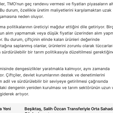
çiler, TMO’nun geç randevu vermesi ve fiyatları piyasaların al
Bu durum, özellikle üretim maliyetlerini karşılamaktan uzak
aşamasına neden oluyor.
a politikalarının üreticiyi mağdur ettiğini dile getiriyor. Bi
’nun alım yapmamak veya düşük fiyatlar üzerinden alım yap
yor. Bu durum, çiftçinin elinde kalan ürünleri değerinde
ğına saplanmış olanlar, ürünlerini zorunlu olarak tüccarlar
sürdürülebilir bir tarım politikasıyla düzeltilmesi gerektiğin
nomisinde dengesizlikler yaratmakla kalmıyor, aynı zamanda
. Çiftçiler, devlet kurumlarının destek ve denetimlerini
n adil ve sürdürülebilir bir seviyeye getirilmesi çağrısında
ndaki dengenin yeniden kurulması ve tarım sektörünün uzun 
giderek artıyor.
a Yeni
Beşiktaş, Salih Özcan Transferiyle Orta Sahad