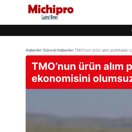
Haberler
›
Güncel Haberler
›
TMO’nun ürün alım politikaları ç
TMO’nun ürün alım pol
ekonomisini olumsuz 