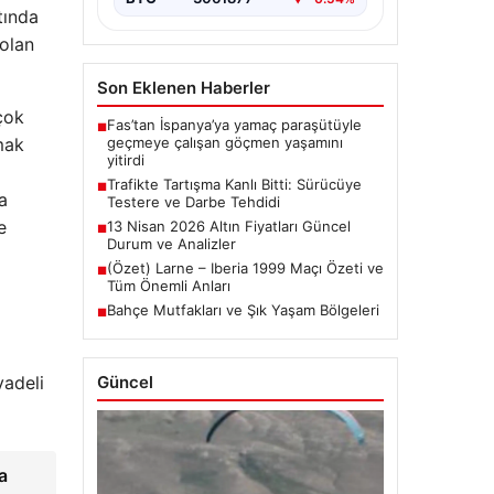
tında
 olan
Son Eklenen Haberler
rçok
Fas’tan İspanya’ya yamaç paraşütüyle
■
geçmeye çalışan göçmen yaşamını
mak
yitirdi
Trafikte Tartışma Kanlı Bitti: Sürücüye
■
a
Testere ve Darbe Tehdidi
e
13 Nisan 2026 Altın Fiyatları Güncel
■
Durum ve Analizler
(Özet) Larne – Iberia 1999 Maçı Özeti ve
■
Tüm Önemli Anları
Bahçe Mutfakları ve Şık Yaşam Bölgeleri
■
Güncel
vadeli
a