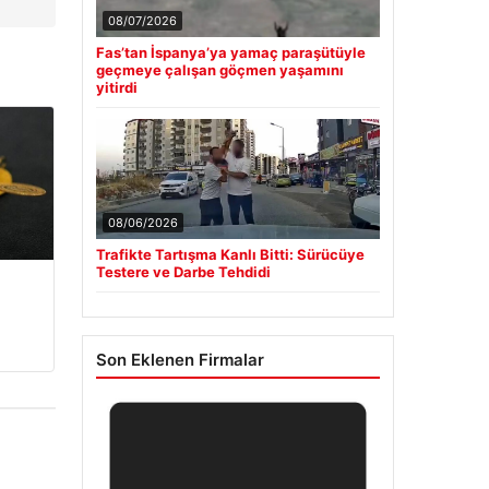
08/07/2026
Fas’tan İspanya’ya yamaç paraşütüyle
geçmeye çalışan göçmen yaşamını
yitirdi
08/06/2026
Trafikte Tartışma Kanlı Bitti: Sürücüye
Testere ve Darbe Tehdidi
Son Eklenen Firmalar