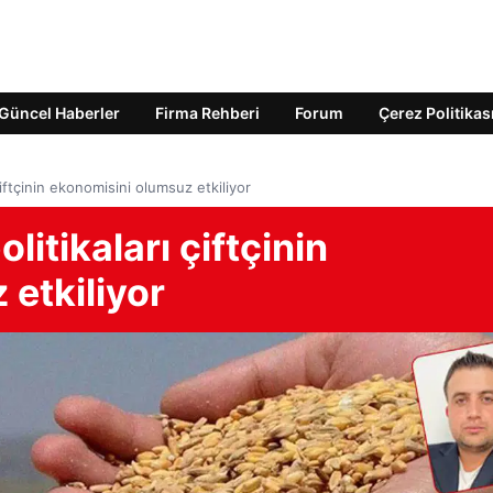
Güncel Haberler
Firma Rehberi
Forum
Çerez Politikas
iftçinin ekonomisini olumsuz etkiliyor
itikaları çiftçinin
etkiliyor