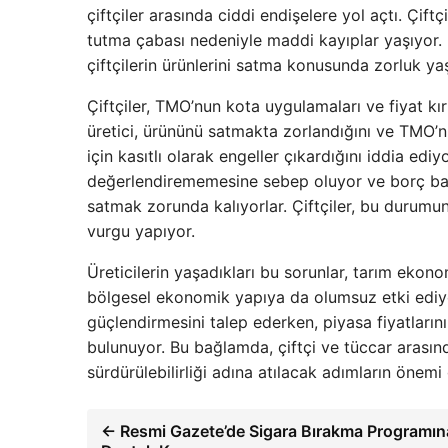
çiftçiler arasında ciddi endişelere yol açtı. Çift
tutma çabası nedeniyle maddi kayıplar yaşıyor. 
çiftçilerin ürünlerini satma konusunda zorluk y
Çiftçiler, TMO’nun kota uygulamaları ve fiyat kırm
üretici, ürününü satmakta zorlandığını ve TMO
için kasıtlı olarak engeller çıkardığını iddia edi
değerlendirememesine sebep oluyor ve borç bata
satmak zorunda kalıyorlar. Çiftçiler, bu durumun 
vurgu yapıyor.
Üreticilerin yaşadıkları bu sorunlar, tarım eko
bölgesel ekonomik yapıya da olumsuz etki ediyor
güçlendirmesini talep ederken, piyasa fiyatlarını
bulunuyor. Bu bağlamda, çiftçi ve tüccar arası
sürdürülebilirliği adına atılacak adımların önemi 
← Resmi Gazete’de Sigara Bırakma Programın