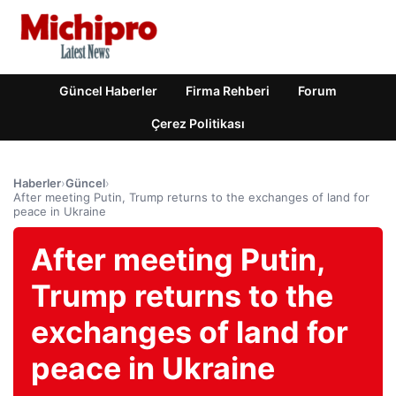
Güncel Haberler
Firma Rehberi
Forum
Çerez Politikası
Haberler
›
Güncel
›
After meeting Putin, Trump returns to the exchanges of land for
peace in Ukraine
After meeting Putin,
Trump returns to the
exchanges of land for
peace in Ukraine