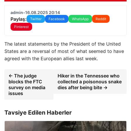
admin
•
16.08.2025 20:14
Paylaş:
Twitter
Facebook
WhatsApp
Reddit
Pinterest
The latest statements by the President of the United
States are a reversal of most of what seemed to have
agreed with the European allies last week.
← The judge
Hiker in the Tennessee who
blocks the FTC
collected a poisonous snake
survey on media
dies after being bite →
issues
Tavsiye Edilen Haberler