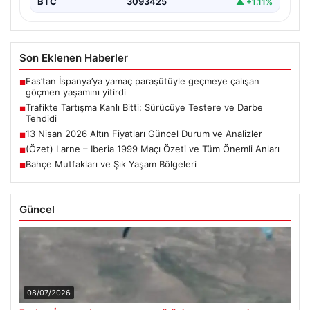
BTC
3093425
▲ +1.11%
Son Eklenen Haberler
Fas’tan İspanya’ya yamaç paraşütüyle geçmeye çalışan
■
göçmen yaşamını yitirdi
Trafikte Tartışma Kanlı Bitti: Sürücüye Testere ve Darbe
■
Tehdidi
13 Nisan 2026 Altın Fiyatları Güncel Durum ve Analizler
■
(Özet) Larne – Iberia 1999 Maçı Özeti ve Tüm Önemli Anları
■
Bahçe Mutfakları ve Şık Yaşam Bölgeleri
■
Güncel
08/07/2026