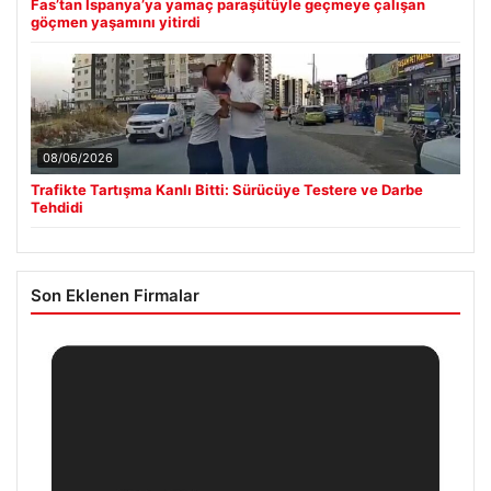
Fas’tan İspanya’ya yamaç paraşütüyle geçmeye çalışan
göçmen yaşamını yitirdi
08/06/2026
Trafikte Tartışma Kanlı Bitti: Sürücüye Testere ve Darbe
Tehdidi
Son Eklenen Firmalar