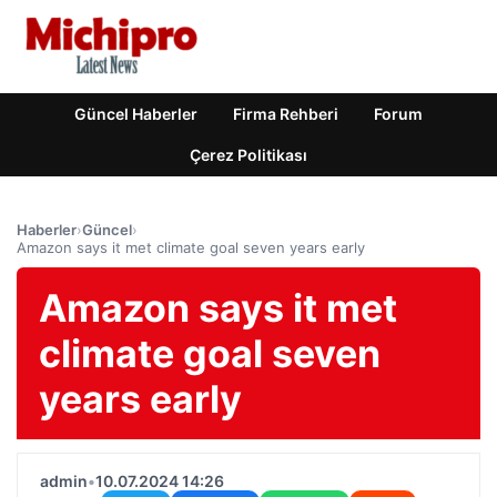
Güncel Haberler
Firma Rehberi
Forum
Çerez Politikası
Haberler
›
Güncel
›
Amazon says it met climate goal seven years early
Amazon says it met
climate goal seven
years early
admin
•
10.07.2024 14:26