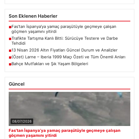
Son Eklenen Haberler
Fas’tan İspanya’ya yamaç paraşütüyle geçmeye çalışan
■
göçmen yaşamını yitirdi
Trafikte Tartışma Kanlı Bitti: Sürücüye Testere ve Darbe
■
Tehdidi
13 Nisan 2026 Altın Fiyatları Güncel Durum ve Analizler
■
(Özet) Larne – Iberia 1999 Maçı Özeti ve Tüm Önemli Anları
■
Bahçe Mutfakları ve Şık Yaşam Bölgeleri
■
Güncel
08/07/2026
Fas’tan İspanya’ya yamaç paraşütüyle geçmeye çalışan
göçmen yaşamını yitirdi