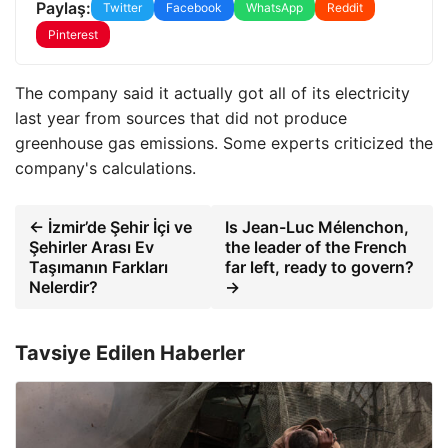
Paylaş:
Twitter
Facebook
WhatsApp
Reddit
Pinterest
The company said it actually got all of its electricity
last year from sources that did not produce
greenhouse gas emissions. Some experts criticized the
company's calculations.
← İzmir’de Şehir İçi ve
Is Jean-Luc Mélenchon,
Şehirler Arası Ev
the leader of the French
Taşımanın Farkları
far left, ready to govern?
Nelerdir?
→
Tavsiye Edilen Haberler