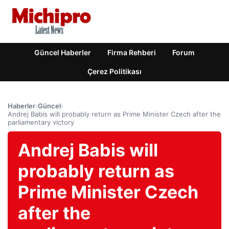
Güncel Haberler
Firma Rehberi
Forum
Çerez Politikası
Haberler
›
Güncel
›
Andrej Babis will probably return as Prime Minister Czech after the
parliamentary victory
Andrej Babis will
probably return as
Prime Minister Czech
after the