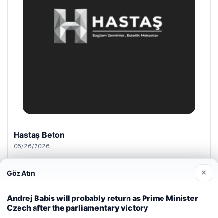
Prenses Night Club
04/29/2026
×
Göz Atın
Web sitemizi nasıl kullandığınızı daha iyi anlayabilmek,
deneyiminizi kişiselleştirmek ve geliştirmek amacıyla çerezler
Andrej Babis will probably return as Prime Minister
kullanıyoruz.
Çerez Politikamız
Czech after the parliamentary victory
Reddet
Kabul Et