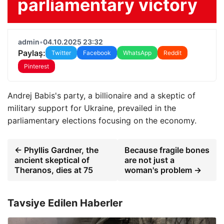
parliamentary victory
admin
•
04.10.2025 23:32
Paylaş:
Twitter
Facebook
WhatsApp
Reddit
Pinterest
Andrej Babis's party, a billionaire and a skeptic of
military support for Ukraine, prevailed in the
parliamentary elections focusing on the economy.
← Phyllis Gardner, the
Because fragile bones
ancient skeptical of
are not just a
Theranos, dies at 75
woman's problem →
Tavsiye Edilen Haberler