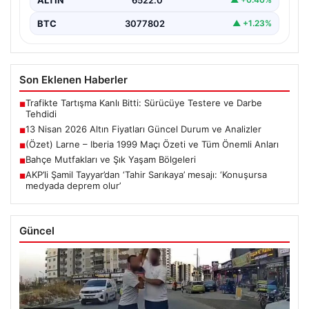
BTC
3077802
▲ +1.23%
Son Eklenen Haberler
Trafikte Tartışma Kanlı Bitti: Sürücüye Testere ve Darbe
■
Tehdidi
13 Nisan 2026 Altın Fiyatları Güncel Durum ve Analizler
■
(Özet) Larne – Iberia 1999 Maçı Özeti ve Tüm Önemli Anları
■
Bahçe Mutfakları ve Şık Yaşam Bölgeleri
■
AKP’li Şamil Tayyar’dan ‘Tahir Sarıkaya’ mesajı: ‘Konuşursa
■
medyada deprem olur’
Güncel