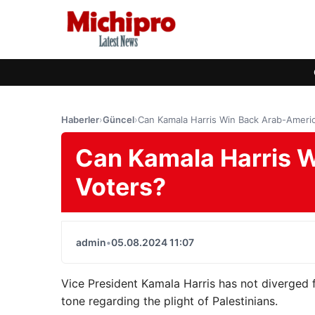
Haberler
›
Güncel
›
Can Kamala Harris Win Back Arab-Ameri
Can Kamala Harris 
Voters?
admin
•
05.08.2024 11:07
Vice President Kamala Harris has not diverged f
tone regarding the plight of Palestinians.