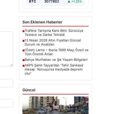
BTC
3077802
▲ +1.23%
Son Eklenen Haberler
Trafikte Tartışma Kanlı Bitti: Sürücüye
■
Testere ve Darbe Tehdidi
13 Nisan 2026 Altın Fiyatları Güncel
■
Durum ve Analizler
(Özet) Larne – Iberia 1999 Maçı Özeti ve
■
Tüm Önemli Anları
Bahçe Mutfakları ve Şık Yaşam Bölgeleri
■
AKP’li Şamil Tayyar’dan ‘Tahir Sarıkaya’
■
mesajı: ‘Konuşursa medyada deprem
olur’
Güncel