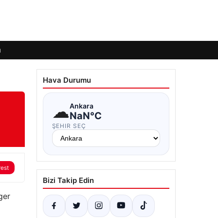
ı
Hava Durumu
☁
Ankara
NaN°C
ŞEHIR SEÇ
rest
Bizi Takip Edin
ger