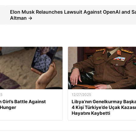
Elon Musk Relaunches Lawsuit Against OpenAI and 
Altman →
25
12/27/2025
 Girl’s Battle Against
Libya’nın Genelkurmay Başka
 Hunger
4 Kişi Türkiye’de Uçak Kazas
Hayatını Kaybetti