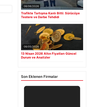
08/06/2026
Trafikte Tartışma Kanlı Bitti: Sürücüye
Testere ve Darbe Tehdidi
08/05/2026
13 Nisan 2026 Altın Fiyatları Güncel
Durum ve Analizler
Son Eklenen Firmalar