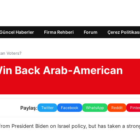
Güncel Haberler
Firma Rehberi
Forum
Çerez Politikas
can Voters?
Win Back Arab-American
Paylaş:
Twitter
Facebook
WhatsApp
Reddit
Pinte
rom President Biden on Israel policy, but has taken a stron