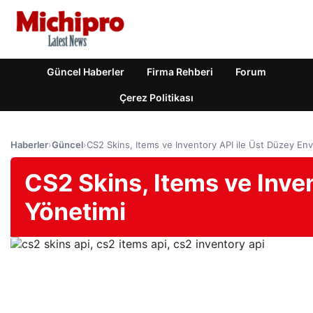
Güncel Haberler
Firma Rehberi
Forum
Çerez Politikası
Haberler
›
Güncel
›
CS2 Skins, Items ve Inventory API ile Üst Düzey En
CS2 Skins, Items ve Inve
Yönetimi