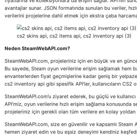
fiyatlarına ve koleksiyonlara da erişim sağlar. API’nin sun
avantajlar sunar. JSON formatında sunulan bu veriler, hızl
verilerini projelerine dahil etmek için ekstra çaba harca
cs2 skins api, cs2 items api, cs2 inventory api (3)
Neden SteamWebAPI.com?
SteamWebAPI.com, projeleriniz için en büyük ve en güncel 
Bu sayede, Steam oyun verilerine erişim sağlamak hem basit
envanterlerden fiyat geçmişlerine kadar geniş bir yelpazede
cs2 inventory api gibi spesifik API’ler, kullanıcıların CS
SteamWebAPI.com’u ziyaret ederek, bu güçlü ve kullanıcı dos
API’miz, oyun verilerine hızlı erişim sağlama konusunda s
projeleriniz için gerekli olan tüm verilere en kolay yoldan 
SteamWebAPI.com, size en güvenilir ve kapsamlı Steam AP
hemen ziyaret edin ve bu eşsiz deneyimi kendiniz keşfedi