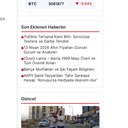
BTC
3061877
▼ -0.54%
bir
Son Eklenen Haberler
Trafikte Tartışma Kanlı Bitti: Sürücüye
■
Testere ve Darbe Tehdidi
13 Nisan 2026 Altın Fiyatları Güncel
■
Durum ve Analizler
(Özet) Larne – Iberia 1999 Maçı Özeti ve
■
Tüm Önemli Anları
Bahçe Mutfakları ve Şık Yaşam Bölgeleri
■
AKP’li Şamil Tayyar’dan ‘Tahir Sarıkaya’
■
mesajı: ‘Konuşursa medyada deprem olur’
Güncel