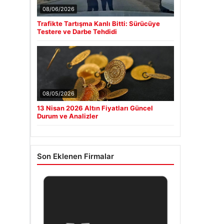
08/06/2026
Trafikte Tartışma Kanlı Bitti: Sürücüye
Testere ve Darbe Tehdidi
08/05/2026
13 Nisan 2026 Altın Fiyatları Güncel
Durum ve Analizler
Son Eklenen Firmalar