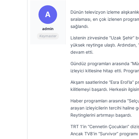
Dünün televizyon izleme alışkanlıkl
A
sıralaması, en çok izlenen programla
sağlandı.
admin
Keymaster
Listenin zirvesinde “Uzak Şehir” b
yüksek reytinge ulaştı. Ardından, 
devam etti.
Gündüz programları arasında “Müge 
izleyici kitlesine hitap etti. Programı
Akşam saatlerinde “Esra Erol’la” pr
kilitlemeyi başardı. Herkesin ilgisin
Haber programları arasında “Selçuk
arayan izleyicilerin tercihi haline
Reytinglerini artırmayı başardı.
TRT 1’in “Cennetin Çocukları” dizis
Ancak TV8’in “Survivor” programı d