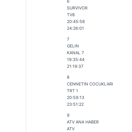
6
SURVIVOR
TV8
20:45:58
24:26:01
7
GELIN
KANAL 7
19:35:44
21:19:37
8
CENNETIN COCUKLARI
TRT 1
20:59:13
23:51:22
9
ATV ANA HABER
ATV