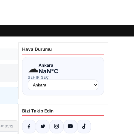
ı
Hava Durumu
☁
Ankara
NaN°C
ŞEHIR SEÇ
Bizi Takip Edin
#10512