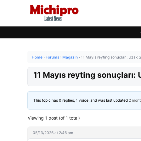
Home
›
Forums
›
Magazin
›
11 Mayıs reyting sonuçları: Uzak Ş
11 Mayıs reyting sonuçları: 
This topic has 0 replies, 1 voice, and was last updated
2 mont
Viewing 1 post (of 1 total)
05/13/2026 at 2:46 am