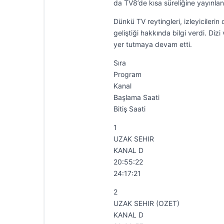
da TV8’de kısa süreliğine yayınland
Dünkü TV reytingleri, izleyicilerin
geliştiği hakkında bilgi verdi. Diz
yer tutmaya devam etti.
Sıra
Program
Kanal
Başlama Saati
Bitiş Saati
1
UZAK SEHIR
KANAL D
20:55:22
24:17:21
2
UZAK SEHIR (OZET)
KANAL D