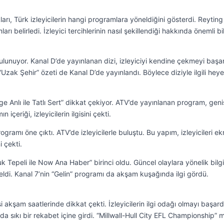
arı, Türk izleyicilerin hangi programlara yöneldiğini gösterdi. Reyting
rı belirledi. İzleyici tercihlerinin nasıl şekillendiği hakkında önemli bil
ulunuyor. Kanal D’de yayınlanan dizi, izleyiciyi kendine çekmeyi başar
“Uzak Şehir” özeti de Kanal D’de yayınlandı. Böylece diziyle ilgili hey
Anlı ile Tatlı Sert” dikkat çekiyor. ATV’de yayınlanan program, geni
n içeriği, izleyicilerin ilgisini çekti.
ogramı öne çıktı. ATV’de izleyicilerle buluştu. Bu yapım, izleyicileri e
i çekti.
 Tepeli ile Now Ana Haber” birinci oldu. Güncel olaylara yönelik bilgi
 geldi. Kanal 7’nin “Gelin” programı da akşam kuşağında ilgi gördü.
i akşam saatlerinde dikkat çekti. İzleyicilerin ilgi odağı olmayı başard
a sıkı bir rekabet içine girdi. “Millwall-Hull City EFL Championship” 