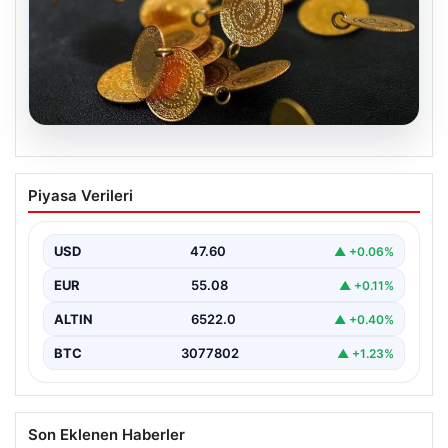
05.08.2026
13 Nisan 2026 Altın Fiyatları Güncel
Piyasa Verileri
Durum ve Analizler
Altın piyasasında hareketlilik, son dönemde yaşanan
uluslararası gelişmeler ve jeopolitical riskler nedeniyle
USD
47.60
▲ +0.06%
oldukça dalgalı…
EUR
55.08
▲ +0.11%
ALTIN
6522.0
▲ +0.40%
BTC
3077802
▲ +1.23%
Son Eklenen Haberler