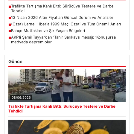
Trafikte Tartışma Kanlı Bitti: Sürücüye Testere ve Darbe
■
Tehdidi
13 Nisan 2026 Altın Fiyatları Güncel Durum ve Analizler
■
(Özet) Larne – Iberia 1999 Maçı Özeti ve Tüm Önemli Anları
■
Bahçe Mutfakları ve Şık Yaşam Bölgeleri
■
AKP’li Şamil Tayyar’dan ‘Tahir Sarıkaya’ mesajı: ‘Konuşursa
■
medyada deprem olur’
Güncel
08/06/2026
Trafikte Tartışma Kanlı Bitti: Sürücüye Testere ve Darbe
Tehdidi