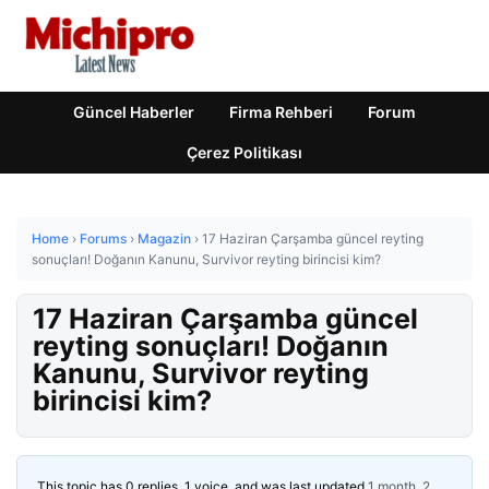
Güncel Haberler
Firma Rehberi
Forum
Çerez Politikası
Home
›
Forums
›
Magazin
›
17 Haziran Çarşamba güncel reyting
sonuçları! Doğanın Kanunu, Survivor reyting birincisi kim?
17 Haziran Çarşamba güncel
reyting sonuçları! Doğanın
Kanunu, Survivor reyting
birincisi kim?
This topic has 0 replies, 1 voice, and was last updated
1 month, 2