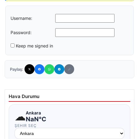
Username:
Password:
Keep me signed in
Paylaş:
Hava Durumu
☁
Ankara
NaN°C
ŞEHIR SEÇ