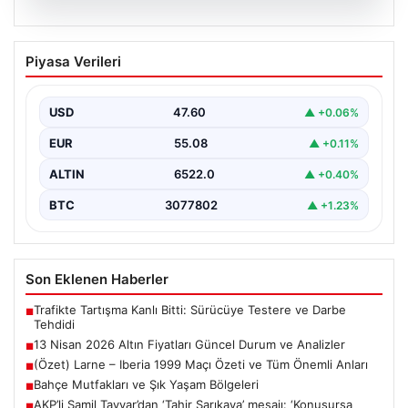
05.08.2026
13 Nisan 2026 Altın Fiyatları Güncel
Piyasa Verileri
Durum ve Analizler
Altın piyasasında hareketlilik, son dönemde yaşanan
uluslararası gelişmeler ve jeopolitical riskler nedeniyle
USD
47.60
▲ +0.06%
oldukça dalgalı…
EUR
55.08
▲ +0.11%
ALTIN
6522.0
▲ +0.40%
BTC
3077802
▲ +1.23%
Son Eklenen Haberler
Trafikte Tartışma Kanlı Bitti: Sürücüye Testere ve Darbe
■
Tehdidi
13 Nisan 2026 Altın Fiyatları Güncel Durum ve Analizler
■
(Özet) Larne – Iberia 1999 Maçı Özeti ve Tüm Önemli Anları
■
Bahçe Mutfakları ve Şık Yaşam Bölgeleri
■
AKP’li Şamil Tayyar’dan ‘Tahir Sarıkaya’ mesajı: ‘Konuşursa
■