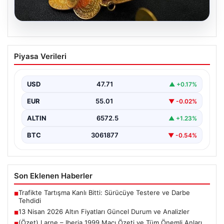
05.08.2026
13 Nisan 2026 Altın Fiyatları Güncel
Piyasa Verileri
Durum ve Analizler
Altın piyasasında hareketlilik, son dönemde yaşanan
uluslararası gelişmeler ve jeopolitical riskler nedeniyle
USD
47.71
▲ +0.17%
oldukça dalgalı…
EUR
55.01
▼ -0.02%
ALTIN
6572.5
▲ +1.23%
BTC
3061877
▼ -0.54%
Son Eklenen Haberler
Trafikte Tartışma Kanlı Bitti: Sürücüye Testere ve Darbe
■
Tehdidi
13 Nisan 2026 Altın Fiyatları Güncel Durum ve Analizler
■
(Özet) Larne – Iberia 1999 Maçı Özeti ve Tüm Önemli Anları
■