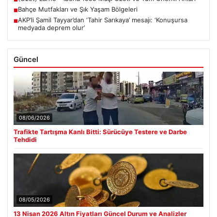
Bahçe Mutfakları ve Şık Yaşam Bölgeleri
■
AKP’li Şamil Tayyar’dan ‘Tahir Sarıkaya’ mesajı: ‘Konuşursa
■
medyada deprem olur’
Güncel
08/06/2026
Trafikte Tartışma Kanlı Bitti: Sürücüye Testere ve Darbe
Tehdidi
08/05/2026
13 Nisan 2026 Altın Fiyatları Güncel Durum ve Analizler