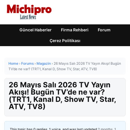
Güncel Haberler
Firma Rehberi
Forum
Çerez Politikası
Home
›
Forums
›
Magazin
›
26 Mayıs Salı 2026 TV Yayın Akışı! Bugün
TV’de ne var? (TRT1, Kanal D, Show TV, Star, ATV, TV8)
26 Mayıs Salı 2026 TV Yayın
Akışı! Bugün TV’de ne var?
(TRT1, Kanal D, Show TV, Star,
ATV, TV8)
This topic has 0 replies, 1 voice, and was last updated
2 months, 1