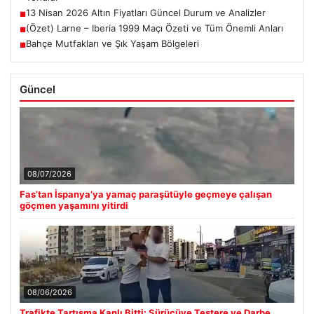
13 Nisan 2026 Altın Fiyatları Güncel Durum ve Analizler
■
(Özet) Larne – Iberia 1999 Maçı Özeti ve Tüm Önemli Anları
■
Bahçe Mutfakları ve Şık Yaşam Bölgeleri
■
Güncel
08/07/2026
Fas’tan İspanya’ya yamaç paraşütüyle geçmeye çalışan
göçmen yaşamını yitirdi
08/06/2026
Trafikte Tartışma Kanlı Bitti: Sürücüye Testere ve Darbe