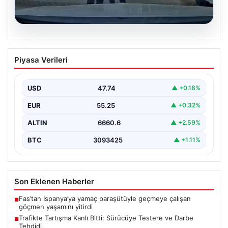
06.08.2026
Trafikte Tartışma Kanlı Bitti: Sürücüye
Piyasa Verileri
Testere ve Darbe Tehdidi
Adana'nın Sarıçam ilçesinde, trafikte gerçekleşen ciddi
bir tartışma, şiddet olayına dönüştü. Olay sırasında bir…
USD
47.74
▲ +0.18%
EUR
55.25
▲ +0.32%
ALTIN
6660.6
▲ +2.59%
BTC
3093425
▲ +1.11%
Son Eklenen Haberler
Fas’tan İspanya’ya yamaç paraşütüyle geçmeye çalışan
■
göçmen yaşamını yitirdi
Trafikte Tartışma Kanlı Bitti: Sürücüye Testere ve Darbe
■
Tehdidi