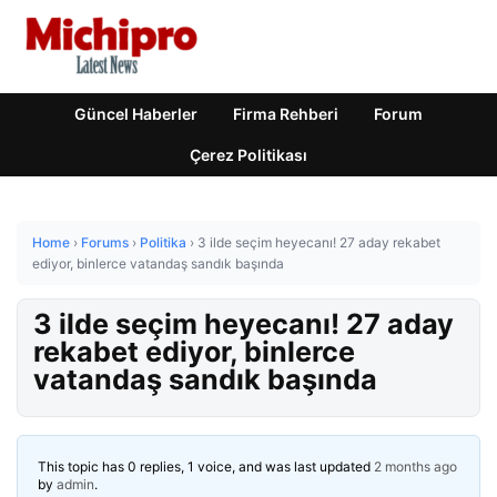
Güncel Haberler
Firma Rehberi
Forum
Çerez Politikası
Home
›
Forums
›
Politika
›
3 ilde seçim heyecanı! 27 aday rekabet
ediyor, binlerce vatandaş sandık başında
3 ilde seçim heyecanı! 27 aday
rekabet ediyor, binlerce
vatandaş sandık başında
This topic has 0 replies, 1 voice, and was last updated
2 months ago
by
admin
.