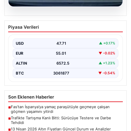
06.08.2026
Trafikte Tartışma Kanlı Bitti: Sürücüye
Piyasa Verileri
Testere ve Darbe Tehdidi
Adana'nın Sarıçam ilçesinde, trafikte gerçekleşen ciddi
bir tartışma, şiddet olayına dönüştü. Olay sırasında bir…
USD
47.71
▲ +0.17%
EUR
55.01
▼ -0.02%
ALTIN
6572.5
▲ +1.23%
BTC
3061877
▼ -0.54%
Son Eklenen Haberler
Fas’tan İspanya’ya yamaç paraşütüyle geçmeye çalışan
■
göçmen yaşamını yitirdi
Trafikte Tartışma Kanlı Bitti: Sürücüye Testere ve Darbe
■
Tehdidi
13 Nisan 2026 Altın Fiyatları Güncel Durum ve Analizler
■