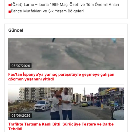
(Özet) Larne – Iberia 1999 Maçı Özeti ve Tüm Önemli Anları
■
Bahçe Mutfakları ve Şık Yaşam Bölgeleri
■
Güncel
08/07/2026
Fas’tan İspanya’ya yamaç paraşütüyle geçmeye çalışan
göçmen yaşamını yitirdi
08/06/2026
Trafikte Tartışma Kanlı Bitti: Sürücüye Testere ve Darbe
Tehdidi