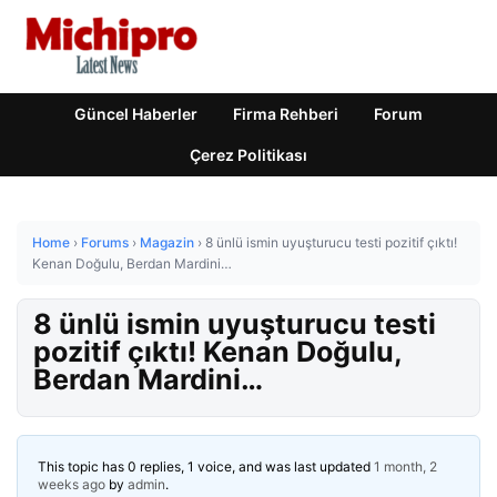
Güncel Haberler
Firma Rehberi
Forum
Çerez Politikası
Home
›
Forums
›
Magazin
›
8 ünlü ismin uyuşturucu testi pozitif çıktı!
Kenan Doğulu, Berdan Mardini…
8 ünlü ismin uyuşturucu testi
pozitif çıktı! Kenan Doğulu,
Berdan Mardini…
This topic has 0 replies, 1 voice, and was last updated
1 month, 2
weeks ago
by
admin
.