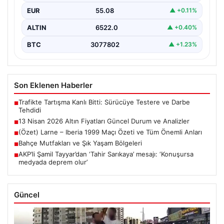
EUR
55.08
▲ +0.11%
ALTIN
6522.0
▲ +0.40%
BTC
3077802
▲ +1.23%
Son Eklenen Haberler
Trafikte Tartışma Kanlı Bitti: Sürücüye Testere ve Darbe
■
Tehdidi
13 Nisan 2026 Altın Fiyatları Güncel Durum ve Analizler
■
(Özet) Larne – Iberia 1999 Maçı Özeti ve Tüm Önemli Anları
■
Bahçe Mutfakları ve Şık Yaşam Bölgeleri
■
AKP’li Şamil Tayyar’dan ‘Tahir Sarıkaya’ mesajı: ‘Konuşursa
■
medyada deprem olur’
Güncel