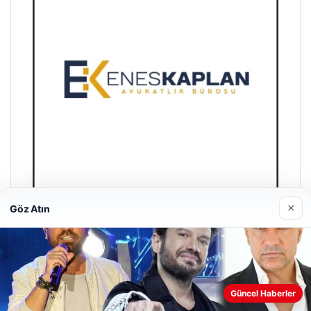
×
Göz Atın
Enes Kaplan Avukatlık Bürosu
04/28/2026
Web sitemizi nasıl kullandığınızı daha iyi anlayabilmek,
Güncel Haberler
deneyiminizi kişiselleştirmek ve geliştirmek amacıyla çerezler