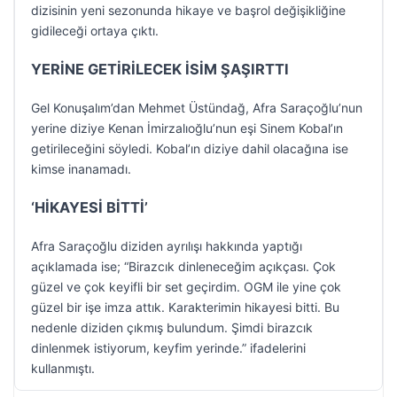
dizisinin yeni sezonunda hikaye ve başrol değişikliğine
gidileceği ortaya çıktı.
YERİNE GETİRİLECEK İSİM ŞAŞIRTTI
Gel Konuşalım’dan Mehmet Üstündağ, Afra Saraçoğlu’nun
yerine diziye Kenan İmirzalıoğlu’nun eşi Sinem Kobal’ın
getirileceğini söyledi. Kobal’ın diziye dahil olacağına ise
kimse inanamadı.
‘HİKAYESİ BİTTİ’
Afra Saraçoğlu diziden ayrılışı hakkında yaptığı
açıklamada ise; “Birazcık dinleneceğim açıkçası. Çok
güzel ve çok keyifli bir set geçirdim. OGM ile yine çok
güzel bir işe imza attık. Karakterimin hikayesi bitti. Bu
nedenle diziden çıkmış bulundum. Şimdi birazcık
dinlenmek istiyorum, keyfim yerinde.” ifadelerini
kullanmıştı.