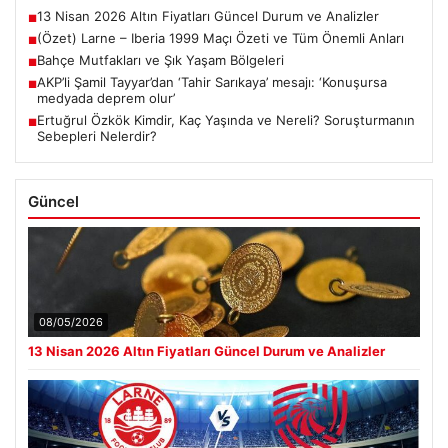
13 Nisan 2026 Altın Fiyatları Güncel Durum ve Analizler
■
(Özet) Larne – Iberia 1999 Maçı Özeti ve Tüm Önemli Anları
■
Bahçe Mutfakları ve Şık Yaşam Bölgeleri
■
AKP’li Şamil Tayyar’dan ‘Tahir Sarıkaya’ mesajı: ‘Konuşursa
■
medyada deprem olur’
Ertuğrul Özkök Kimdir, Kaç Yaşında ve Nereli? Soruşturmanın
■
Sebepleri Nelerdir?
Güncel
08/05/2026
13 Nisan 2026 Altın Fiyatları Güncel Durum ve Analizler