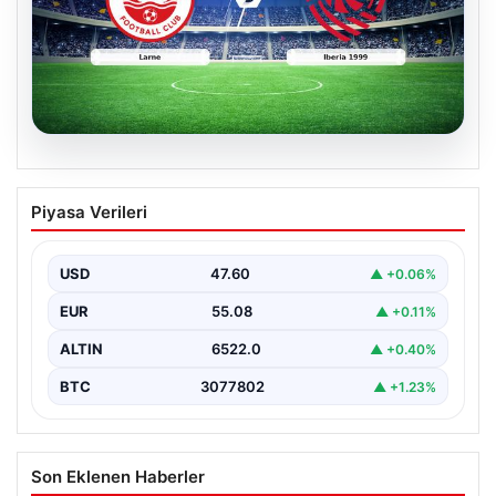
04.08.2026
(Özet) Larne – Iberia 1999 Maçı Özeti
Piyasa Verileri
ve Tüm Önemli Anları
USD
47.60
▲ +0.06%
EUR
55.08
▲ +0.11%
ALTIN
6522.0
▲ +0.40%
BTC
3077802
▲ +1.23%
Son Eklenen Haberler