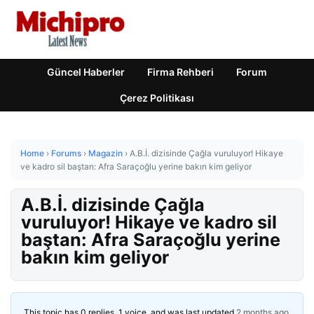
Güncel Haberler
Firma Rehberi
Forum
Çerez Politikası
Home
›
Forums
›
Magazin
›
A.B.İ. dizisinde Çağla vuruluyor! Hikaye
ve kadro sil baştan: Afra Saraçoğlu yerine bakın kim geliyor
A.B.İ. dizisinde Çağla
vuruluyor! Hikaye ve kadro sil
baştan: Afra Saraçoğlu yerine
bakın kim geliyor
This topic has 0 replies, 1 voice, and was last updated
2 months ago