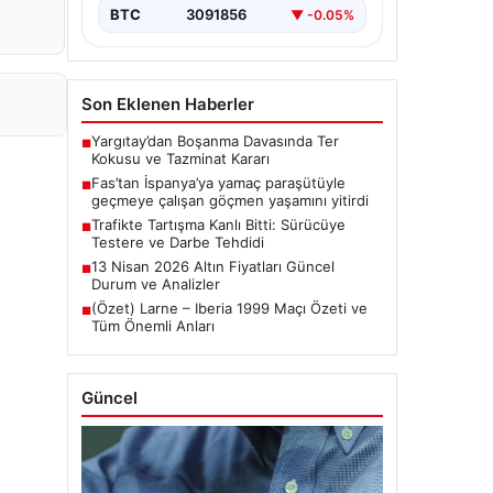
BTC
3091856
▼ -0.05%
Son Eklenen Haberler
Yargıtay’dan Boşanma Davasında Ter
■
Kokusu ve Tazminat Kararı
Fas’tan İspanya’ya yamaç paraşütüyle
■
geçmeye çalışan göçmen yaşamını yitirdi
Trafikte Tartışma Kanlı Bitti: Sürücüye
■
Testere ve Darbe Tehdidi
13 Nisan 2026 Altın Fiyatları Güncel
■
Durum ve Analizler
(Özet) Larne – Iberia 1999 Maçı Özeti ve
■
Tüm Önemli Anları
Güncel