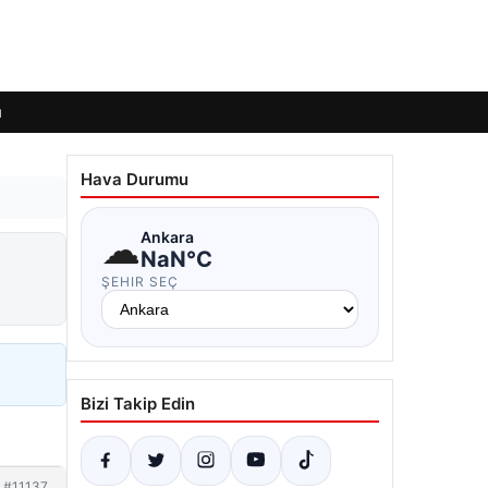
ı
Hava Durumu
☁
Ankara
NaN°C
ŞEHIR SEÇ
Bizi Takip Edin
#11137