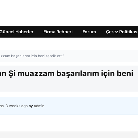
Güncel Haberler
Firma Rehberi
Forum
Çerez Politikas
am başarılarım için beni tebrik etti”
 Şi muazzam başarılarım için beni
hs, 3 weeks ago
by
admin
.