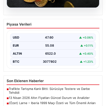
05.08.2026
13 Nisan 2026 Altın Fiyatları Güncel
Piyasa Verileri
Durum ve Analizler
Altın piyasasında hareketlilik, son dönemde yaşanan
uluslararası gelişmeler ve jeopolitical riskler nedeniyle
USD
47.60
▲ +0.06%
oldukça dalgalı…
EUR
55.08
▲ +0.11%
ALTIN
6522.0
▲ +0.40%
BTC
3077802
▲ +1.23%
Son Eklenen Haberler
Trafikte Tartışma Kanlı Bitti: Sürücüye Testere ve Darbe
■
Tehdidi
13 Nisan 2026 Altın Fiyatları Güncel Durum ve Analizler
■
(Özet) Larne – Iberia 1999 Maçı Özeti ve Tüm Önemli Anları
■