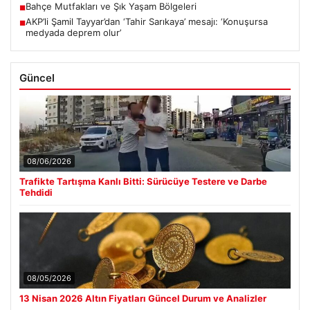
Bahçe Mutfakları ve Şık Yaşam Bölgeleri
■
AKP’li Şamil Tayyar’dan ‘Tahir Sarıkaya’ mesajı: ‘Konuşursa
■
medyada deprem olur’
Güncel
08/06/2026
Trafikte Tartışma Kanlı Bitti: Sürücüye Testere ve Darbe
Tehdidi
08/05/2026
13 Nisan 2026 Altın Fiyatları Güncel Durum ve Analizler