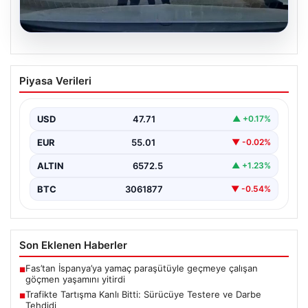
06.08.2026
Trafikte Tartışma Kanlı Bitti: Sürücüye
Piyasa Verileri
Testere ve Darbe Tehdidi
Adana'nın Sarıçam ilçesinde, trafikte gerçekleşen ciddi
bir tartışma, şiddet olayına dönüştü. Olay sırasında bir…
USD
47.71
▲ +0.17%
EUR
55.01
▼ -0.02%
ALTIN
6572.5
▲ +1.23%
BTC
3061877
▼ -0.54%
Son Eklenen Haberler
Fas’tan İspanya’ya yamaç paraşütüyle geçmeye çalışan
■
göçmen yaşamını yitirdi
Trafikte Tartışma Kanlı Bitti: Sürücüye Testere ve Darbe
■
Tehdidi