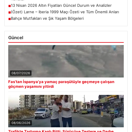
13 Nisan 2026 Altın Fiyatları Güncel Durum ve Analizler
■
(Özet) Larne – Iberia 1999 Maçı Özeti ve Tüm Önemli Anları
■
Bahçe Mutfakları ve Şık Yaşam Bölgeleri
■
Güncel
08/07/2026
Fas’tan İspanya’ya yamaç paraşütüyle geçmeye çalışan
göçmen yaşamını yitirdi
08/06/2026
Trafikte Tartışma Kanlı Bitti: Sürücüye Testere ve Darbe