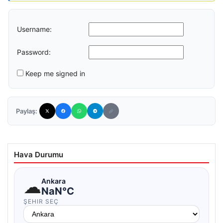
Username:
Password:
Keep me signed in
Paylaş:
Hava Durumu
☁
Ankara
NaN°C
ŞEHIR SEÇ