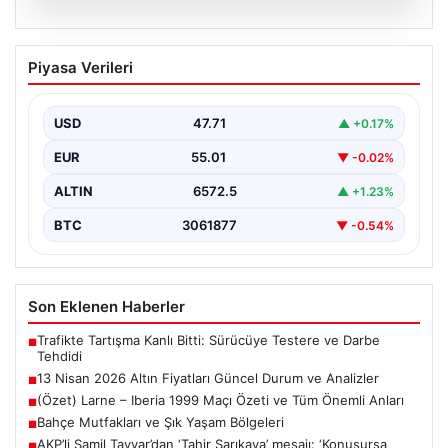
05.08.2026
13 Nisan 2026 Altın Fiyatları Güncel
Piyasa Verileri
Durum ve Analizler
Altın piyasasında hareketlilik, son dönemde yaşanan
uluslararası gelişmeler ve jeopolitical riskler nedeniyle
USD
47.71
▲ +0.17%
oldukça dalgalı…
EUR
55.01
▼ -0.02%
ALTIN
6572.5
▲ +1.23%
BTC
3061877
▼ -0.54%
Son Eklenen Haberler
Trafikte Tartışma Kanlı Bitti: Sürücüye Testere ve Darbe
■
Tehdidi
13 Nisan 2026 Altın Fiyatları Güncel Durum ve Analizler
■
(Özet) Larne – Iberia 1999 Maçı Özeti ve Tüm Önemli Anları
■
Bahçe Mutfakları ve Şık Yaşam Bölgeleri
■
AKP’li Şamil Tayyar’dan ‘Tahir Sarıkaya’ mesajı: ‘Konuşursa
■