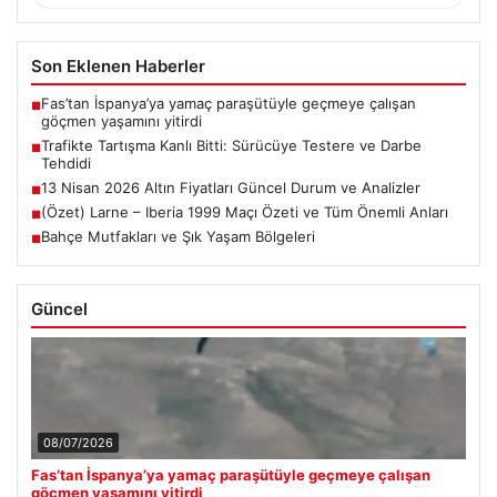
Son Eklenen Haberler
Fas’tan İspanya’ya yamaç paraşütüyle geçmeye çalışan
■
göçmen yaşamını yitirdi
Trafikte Tartışma Kanlı Bitti: Sürücüye Testere ve Darbe
■
Tehdidi
13 Nisan 2026 Altın Fiyatları Güncel Durum ve Analizler
■
(Özet) Larne – Iberia 1999 Maçı Özeti ve Tüm Önemli Anları
■
Bahçe Mutfakları ve Şık Yaşam Bölgeleri
■
Güncel
08/07/2026
Fas’tan İspanya’ya yamaç paraşütüyle geçmeye çalışan
göçmen yaşamını yitirdi