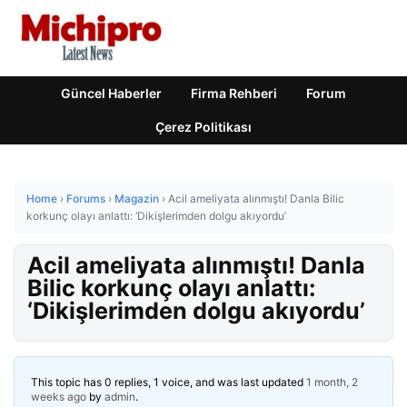
Güncel Haberler
Firma Rehberi
Forum
Çerez Politikası
Home
›
Forums
›
Magazin
›
Acil ameliyata alınmıştı! Danla Bilic
korkunç olayı anlattı: ‘Dikişlerimden dolgu akıyordu’
Acil ameliyata alınmıştı! Danla
Bilic korkunç olayı anlattı:
‘Dikişlerimden dolgu akıyordu’
This topic has 0 replies, 1 voice, and was last updated
1 month, 2
weeks ago
by
admin
.