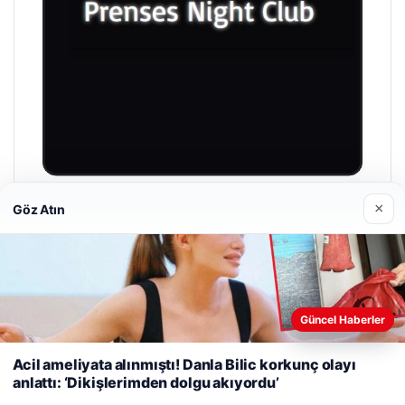
×
Göz Atın
Prenses Night Club
04/29/2026
Web sitemizi nasıl kullandığınızı daha iyi anlayabilmek,
Güncel Haberler
deneyiminizi kişiselleştirmek ve geliştirmek amacıyla çerezler
kullanıyoruz.
Çerez Politikamız
Acil ameliyata alınmıştı! Danla Bilic korkunç olayı
© 2026 Michipro – Latest News
anlattı: ‘Dikişlerimden dolgu akıyordu’
Reddet
Kabul Et