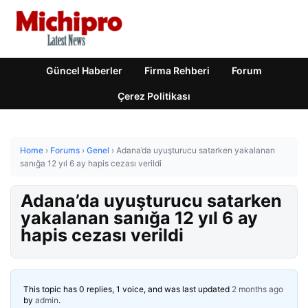
Güncel Haberler
Firma Rehberi
Forum
Çerez Politikası
Home
›
Forums
›
Genel
›
Adana’da uyuşturucu satarken yakalanan
sanığa 12 yıl 6 ay hapis cezası verildi
Adana’da uyuşturucu satarken
yakalanan sanığa 12 yıl 6 ay
hapis cezası verildi
This topic has 0 replies, 1 voice, and was last updated
2 months ago
by
admin
.