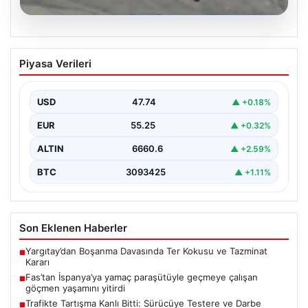
07.08.2026
Fas’tan İspanya’ya yamaç paraşütüyle
Piyasa Verileri
geçmeye çalışan göçmen yaşamını
yitirdi
USD
47.74
▲ +0.18%
{ "title": "Fas'tan İspanya'ya Yamaç Paraşütüyle
Geçmeye Çalışan Göçmen Hayatını Kaybetti",
EUR
55.25
▲ +0.32%
"content": "Fas ile…
ALTIN
6660.6
▲ +2.59%
BTC
3093425
▲ +1.11%
Son Eklenen Haberler
Yargıtay’dan Boşanma Davasında Ter Kokusu ve Tazminat
■
Kararı
Fas’tan İspanya’ya yamaç paraşütüyle geçmeye çalışan
■
göçmen yaşamını yitirdi
Trafikte Tartışma Kanlı Bitti: Sürücüye Testere ve Darbe
■