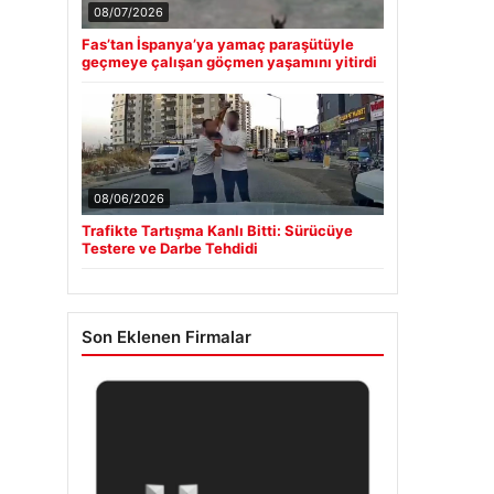
08/07/2026
Fas’tan İspanya’ya yamaç paraşütüyle
geçmeye çalışan göçmen yaşamını yitirdi
08/06/2026
Trafikte Tartışma Kanlı Bitti: Sürücüye
Testere ve Darbe Tehdidi
Son Eklenen Firmalar