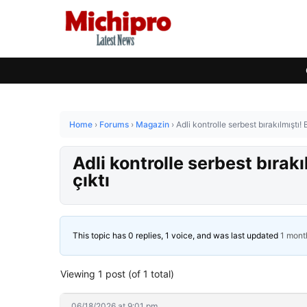
Home
›
Forums
›
Magazin
›
Adli kontrolle serbest bırakılmıştı!
Adli kontrolle serbest bırak
çıktı
This topic has 0 replies, 1 voice, and was last updated
1 mont
Viewing 1 post (of 1 total)
06/18/2026 at 9:01 pm