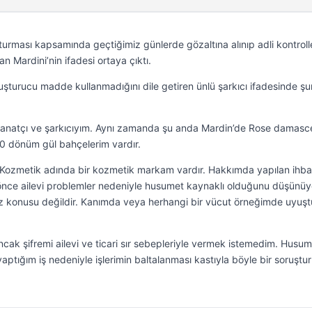
turması kapsamında geçtiğimiz günlerde gözaltına alınıp adli kontroll
an Mardini’nin ifadesi ortaya çıktı.
şturucu madde kullanmadığını dile getiren ünlü şarkıcı ifadesinde şun
Sanatçı ve şarkıcıyım. Aynı zamanda şu anda Mardin’de Rose damas
00 dönüm gül bahçelerim vardır.
Kozmetik adında bir kozmetik markam vardır. Hakkımda yapılan ihba
 önce ailevi problemler nedeniyle husumet kaynaklı olduğunu düşünü
konusu değildir. Kanımda veya herhangi bir vücut örneğimde uyuşt
cak şifremi ailevi ve ticari sır sebepleriyle vermek istemedim. Husu
yaptığım iş nedeniyle işlerimin baltalanması kastıyla böyle bir soruşt