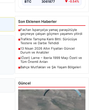
BTC
3061877
▼ -0.54%
Son Eklenen Haberler
Fas’tan İspanya’ya yamaç paraşütüyle
■
geçmeye çalışan göçmen yaşamını yitirdi
Trafikte Tartışma Kanlı Bitti: Sürücüye
■
Testere ve Darbe Tehdidi
13 Nisan 2026 Altın Fiyatları Güncel
■
Durum ve Analizler
(Özet) Larne – Iberia 1999 Maçı Özeti ve
■
Tüm Önemli Anları
Bahçe Mutfakları ve Şık Yaşam Bölgeleri
■
Güncel