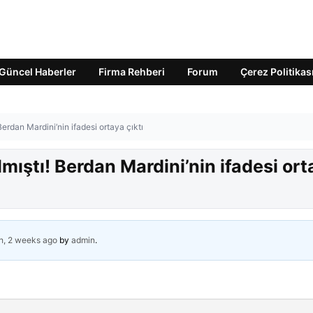
Güncel Haberler
Firma Rehberi
Forum
Çerez Politikas
 Berdan Mardini’nin ifadesi ortaya çıktı
ılmıştı! Berdan Mardini’nin ifadesi or
h, 2 weeks ago
by
admin
.