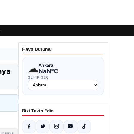
ı
Hava Durumu
☁
Ankara
taya
NaN°C
ŞEHIR SEÇ
Bizi Takip Edin
#18688