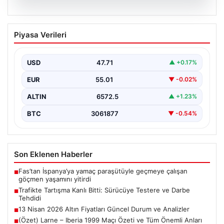
06.08.2026
Trafikte Tartışma Kanlı Bitti: Sürücüye
Piyasa Verileri
Testere ve Darbe Tehdidi
Adana'nın Sarıçam ilçesinde, trafikte gerçekleşen ciddi
bir tartışma, şiddet olayına dönüştü. Olay sırasında bir…
USD
47.71
▲ +0.17%
EUR
55.01
▼ -0.02%
ALTIN
6572.5
▲ +1.23%
BTC
3061877
▼ -0.54%
Son Eklenen Haberler
Fas’tan İspanya’ya yamaç paraşütüyle geçmeye çalışan
■
göçmen yaşamını yitirdi
Trafikte Tartışma Kanlı Bitti: Sürücüye Testere ve Darbe
■
Tehdidi
13 Nisan 2026 Altın Fiyatları Güncel Durum ve Analizler
■
(Özet) Larne – Iberia 1999 Maçı Özeti ve Tüm Önemli Anları
■