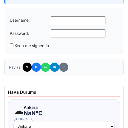
Username:
Password:
Keep me signed in
Paylaş:
Hava Durumu
☁
Ankara
NaN°C
ŞEHIR SEÇ