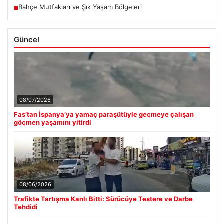
Bahçe Mutfakları ve Şık Yaşam Bölgeleri
■
Güncel
08/07/2026
Fas’tan İspanya’ya yamaç paraşütüyle geçmeye çalışan
göçmen yaşamını yitirdi
08/06/2026
Trafikte Tartışma Kanlı Bitti: Sürücüye Testere ve Darbe
Tehdidi