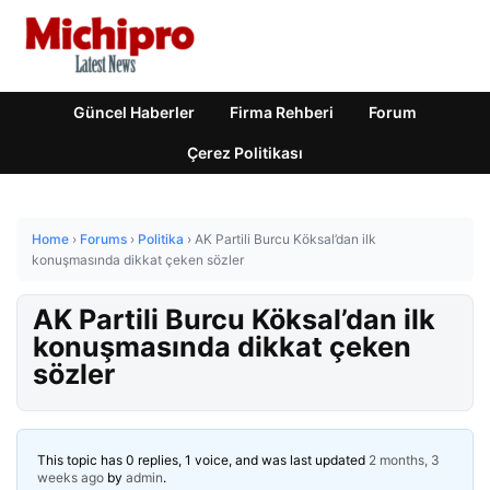
Güncel Haberler
Firma Rehberi
Forum
Çerez Politikası
Home
›
Forums
›
Politika
›
AK Partili Burcu Köksal’dan ilk
konuşmasında dikkat çeken sözler
AK Partili Burcu Köksal’dan ilk
konuşmasında dikkat çeken
sözler
This topic has 0 replies, 1 voice, and was last updated
2 months, 3
weeks ago
by
admin
.