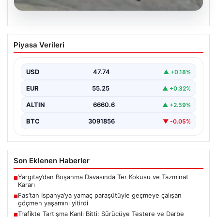
07.08.2026
Fas’tan İspanya’ya yamaç paraşütüyle
Piyasa Verileri
geçmeye çalışan göçmen yaşamını
yitirdi
USD
47.74
▲ +0.18%
{ "title": "Fas'tan İspanya'ya Yamaç Paraşütüyle
Geçmeye Çalışan Göçmen Hayatını Kaybetti",
EUR
55.25
▲ +0.32%
"content": "Fas ile…
ALTIN
6660.6
▲ +2.59%
BTC
3091856
▼ -0.05%
Son Eklenen Haberler
Yargıtay’dan Boşanma Davasında Ter Kokusu ve Tazminat
■
Kararı
Fas’tan İspanya’ya yamaç paraşütüyle geçmeye çalışan
■
göçmen yaşamını yitirdi
Trafikte Tartışma Kanlı Bitti: Sürücüye Testere ve Darbe
■