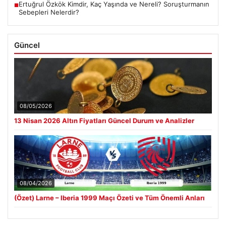
Ertuğrul Özkök Kimdir, Kaç Yaşında ve Nereli? Soruşturmanın
■
Sebepleri Nelerdir?
Güncel
08/05/2026
13 Nisan 2026 Altın Fiyatları Güncel Durum ve Analizler
08/04/2026
(Özet) Larne – Iberia 1999 Maçı Özeti ve Tüm Önemli Anları