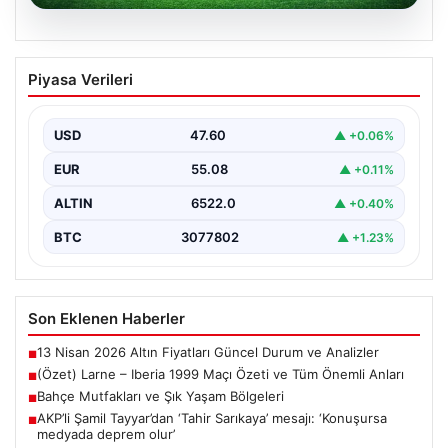
04.08.2026
(Özet) Larne – Iberia 1999 Maçı Özeti
Piyasa Verileri
ve Tüm Önemli Anları
USD
47.60
▲ +0.06%
EUR
55.08
▲ +0.11%
ALTIN
6522.0
▲ +0.40%
BTC
3077802
▲ +1.23%
Son Eklenen Haberler
13 Nisan 2026 Altın Fiyatları Güncel Durum ve Analizler
■
(Özet) Larne – Iberia 1999 Maçı Özeti ve Tüm Önemli Anları
■
Bahçe Mutfakları ve Şık Yaşam Bölgeleri
■
AKP’li Şamil Tayyar’dan ‘Tahir Sarıkaya’ mesajı: ‘Konuşursa
■
medyada deprem olur’