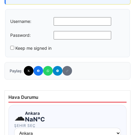
Username:
Password:
Keep me signed in
Paylaş:
Hava Durumu
☁
Ankara
NaN°C
ŞEHIR SEÇ