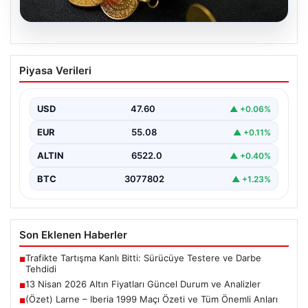
05.08.2026
13 Nisan 2026 Altın Fiyatları Güncel
Piyasa Verileri
Durum ve Analizler
Altın piyasasında hareketlilik, son dönemde yaşanan
uluslararası gelişmeler ve jeopolitical riskler nedeniyle
USD
47.60
▲ +0.06%
oldukça dalgalı…
EUR
55.08
▲ +0.11%
ALTIN
6522.0
▲ +0.40%
BTC
3077802
▲ +1.23%
Son Eklenen Haberler
Trafikte Tartışma Kanlı Bitti: Sürücüye Testere ve Darbe
■
Tehdidi
13 Nisan 2026 Altın Fiyatları Güncel Durum ve Analizler
■
(Özet) Larne – Iberia 1999 Maçı Özeti ve Tüm Önemli Anları
■