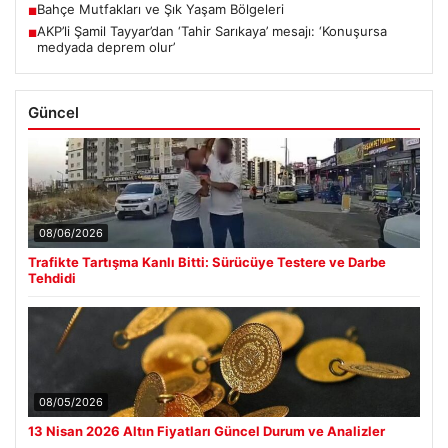
Bahçe Mutfakları ve Şık Yaşam Bölgeleri
■
AKP’li Şamil Tayyar’dan ‘Tahir Sarıkaya’ mesajı: ‘Konuşursa
■
medyada deprem olur’
Güncel
08/06/2026
Trafikte Tartışma Kanlı Bitti: Sürücüye Testere ve Darbe
Tehdidi
08/05/2026
13 Nisan 2026 Altın Fiyatları Güncel Durum ve Analizler