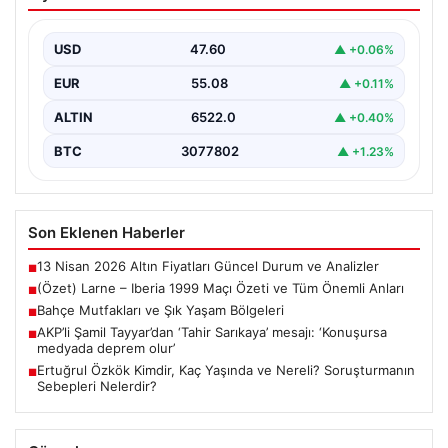
ve Tüm Önemli Anları
USD
47.60
▲ +0.06%
EUR
55.08
▲ +0.11%
ALTIN
6522.0
▲ +0.40%
BTC
3077802
▲ +1.23%
Son Eklenen Haberler
13 Nisan 2026 Altın Fiyatları Güncel Durum ve Analizler
■
(Özet) Larne – Iberia 1999 Maçı Özeti ve Tüm Önemli Anları
■
Bahçe Mutfakları ve Şık Yaşam Bölgeleri
■
AKP’li Şamil Tayyar’dan ‘Tahir Sarıkaya’ mesajı: ‘Konuşursa
■
medyada deprem olur’
Ertuğrul Özkök Kimdir, Kaç Yaşında ve Nereli? Soruşturmanın
■
Sebepleri Nelerdir?