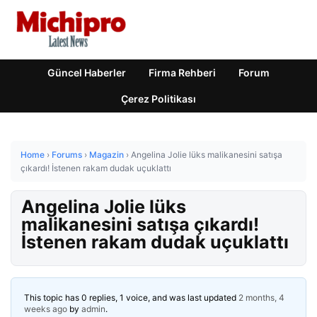
Güncel Haberler
Firma Rehberi
Forum
Çerez Politikası
Home
›
Forums
›
Magazin
›
Angelina Jolie lüks malikanesini satışa
çıkardı! İstenen rakam dudak uçuklattı
Angelina Jolie lüks
malikanesini satışa çıkardı!
İstenen rakam dudak uçuklattı
This topic has 0 replies, 1 voice, and was last updated
2 months, 4
weeks ago
by
admin
.