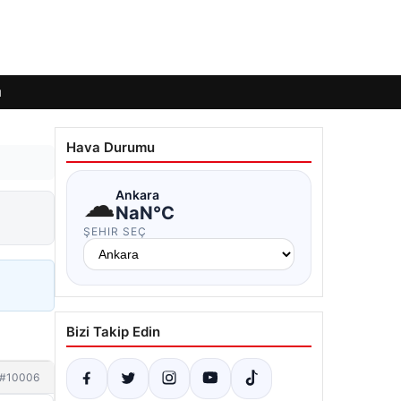
ı
Hava Durumu
☁
Ankara
NaN°C
ŞEHIR SEÇ
Bizi Takip Edin
#10006