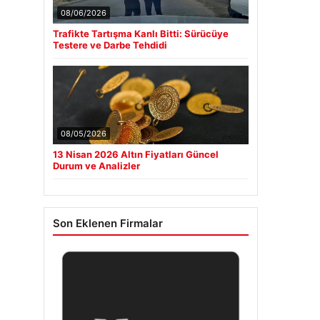
08/06/2026
Trafikte Tartışma Kanlı Bitti: Sürücüye
Testere ve Darbe Tehdidi
08/05/2026
13 Nisan 2026 Altın Fiyatları Güncel
Durum ve Analizler
Son Eklenen Firmalar