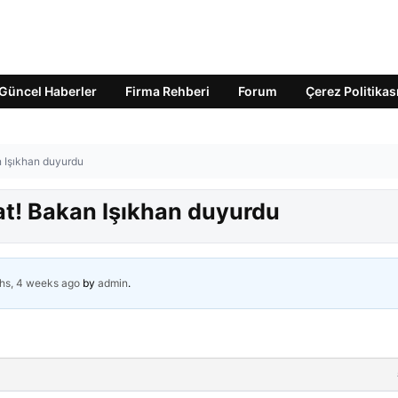
Güncel Haberler
Firma Rehberi
Forum
Çerez Politikas
n Işıkhan duyurdu
at! Bakan Işıkhan duyurdu
hs, 4 weeks ago
by
admin
.