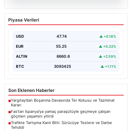
07.08.2026
Fas’tan İspanya’ya yamaç paraşütüyle
Piyasa Verileri
geçmeye çalışan göçmen yaşamını
yitirdi
USD
47.74
▲ +0.18%
{ "title": "Fas'tan İspanya'ya Yamaç Paraşütüyle
Geçmeye Çalışan Göçmen Hayatını Kaybetti",
EUR
55.25
▲ +0.32%
"content": "Fas ile…
ALTIN
6660.6
▲ +2.59%
BTC
3093425
▲ +1.11%
Son Eklenen Haberler
Yargıtay’dan Boşanma Davasında Ter Kokusu ve Tazminat
■
Kararı
Fas’tan İspanya’ya yamaç paraşütüyle geçmeye çalışan
■
göçmen yaşamını yitirdi
Trafikte Tartışma Kanlı Bitti: Sürücüye Testere ve Darbe
■
Tehdidi