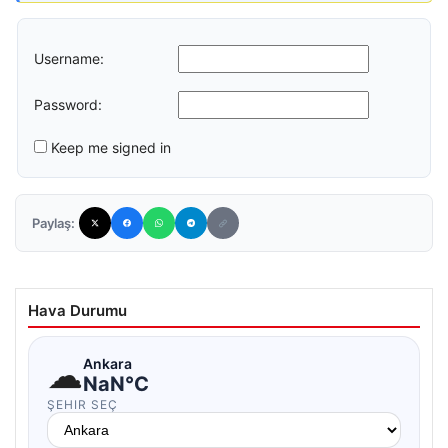
Username:
Password:
Keep me signed in
Paylaş:
Hava Durumu
☁
Ankara
NaN°C
ŞEHIR SEÇ