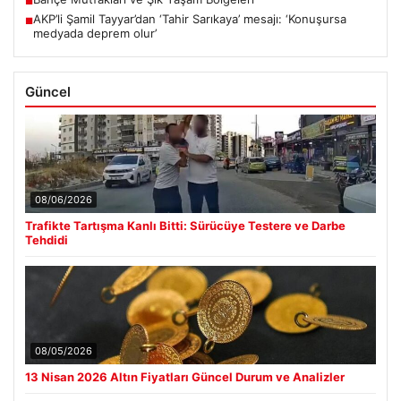
■
AKP’li Şamil Tayyar’dan ‘Tahir Sarıkaya’ mesajı: ‘Konuşursa
■
medyada deprem olur’
Güncel
08/06/2026
Trafikte Tartışma Kanlı Bitti: Sürücüye Testere ve Darbe
Tehdidi
08/05/2026
13 Nisan 2026 Altın Fiyatları Güncel Durum ve Analizler