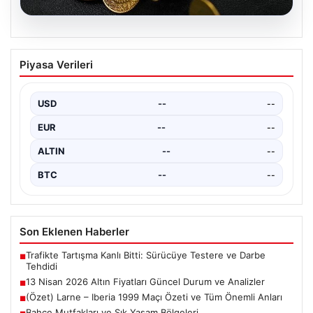
05.08.2026
13 Nisan 2026 Altın Fiyatları Güncel
Piyasa Verileri
Durum ve Analizler
Altın piyasasında hareketlilik, son dönemde yaşanan
uluslararası gelişmeler ve jeopolitical riskler nedeniyle
USD
--
--
oldukça dalgalı…
EUR
--
--
ALTIN
--
--
BTC
--
--
Son Eklenen Haberler
Trafikte Tartışma Kanlı Bitti: Sürücüye Testere ve Darbe
■
Tehdidi
13 Nisan 2026 Altın Fiyatları Güncel Durum ve Analizler
■
(Özet) Larne – Iberia 1999 Maçı Özeti ve Tüm Önemli Anları
■
Bahçe Mutfakları ve Şık Yaşam Bölgeleri