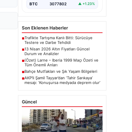
BTC
3077802
▲ +1.23%
Son Eklenen Haberler
Trafikte Tartışma Kanlı Bitti: Sürücüye
■
Testere ve Darbe Tehdidi
13 Nisan 2026 Altın Fiyatları Güncel
■
Durum ve Analizler
(Özet) Larne – Iberia 1999 Maçı Özeti ve
■
Tüm Önemli Anları
Bahçe Mutfakları ve Şık Yaşam Bölgeleri
■
AKP’li Şamil Tayyar’dan ‘Tahir Sarıkaya’
■
mesajı: ‘Konuşursa medyada deprem olur’
Güncel