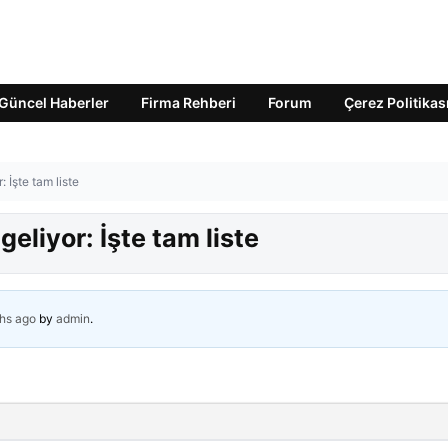
Güncel Haberler
Firma Rehberi
Forum
Çerez Politikas
 İşte tam liste
eliyor: İşte tam liste
hs ago
by
admin
.