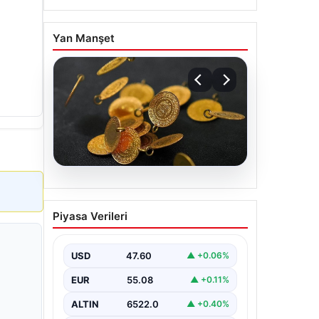
Yan Manşet
05.08.2026
13 Nisan 2026 Altın
Piyasa Verileri
Fiyatları Güncel Durum ve
Analizler
USD
47.60
▲ +0.06%
Altın piyasasında hareketlilik, son
dönemde yaşanan uluslararası
EUR
55.08
▲ +0.11%
gelişmeler ve jeopolitical riskler
nedeniyle oldukça dalgalı…
ALTIN
6522.0
▲ +0.40%