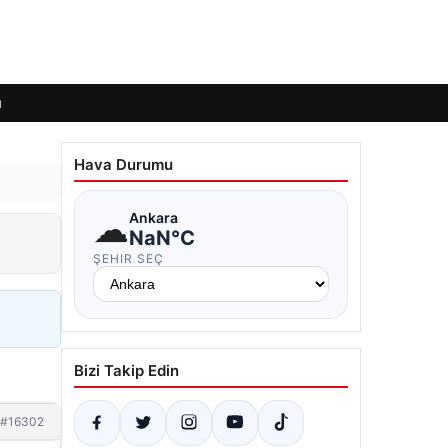
ı
Hava Durumu
☁
Ankara
NaN°C
ŞEHIR SEÇ
Bizi Takip Edin
#16302