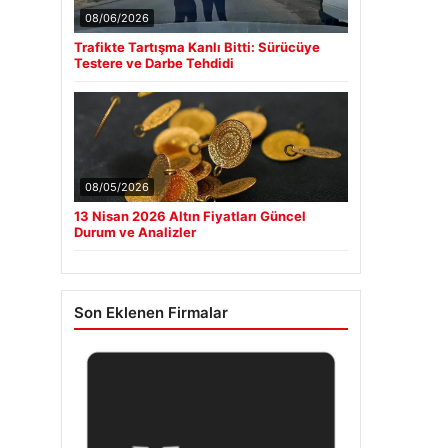
08/06/2026
Trafikte Tartışma Kanlı Bitti: Sürücüye
Testere ve Darbe Tehdidi
08/05/2026
13 Nisan 2026 Altın Fiyatları Güncel
Durum ve Analizler
Son Eklenen Firmalar