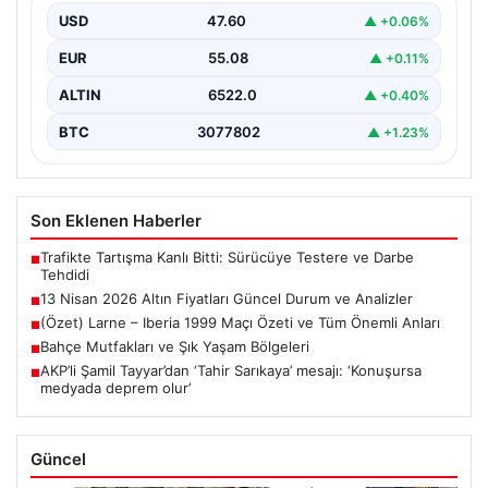
uluslararası gelişmeler ve jeopolitical riskler nedeniyle
USD
47.60
▲ +0.06%
oldukça dalgalı…
EUR
55.08
▲ +0.11%
ALTIN
6522.0
▲ +0.40%
BTC
3077802
▲ +1.23%
Son Eklenen Haberler
Trafikte Tartışma Kanlı Bitti: Sürücüye Testere ve Darbe
■
Tehdidi
13 Nisan 2026 Altın Fiyatları Güncel Durum ve Analizler
■
(Özet) Larne – Iberia 1999 Maçı Özeti ve Tüm Önemli Anları
■
Bahçe Mutfakları ve Şık Yaşam Bölgeleri
■
AKP’li Şamil Tayyar’dan ‘Tahir Sarıkaya’ mesajı: ‘Konuşursa
■
medyada deprem olur’
Güncel