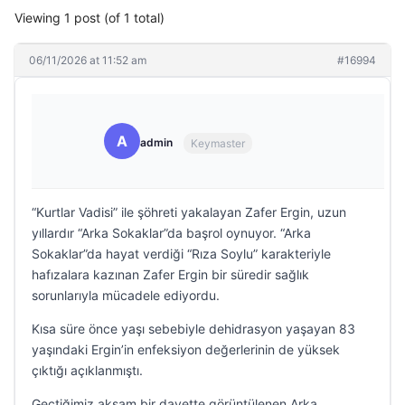
Viewing 1 post (of 1 total)
06/11/2026 at 11:52 am
#16994
A
admin
Keymaster
“Kurtlar Vadisi” ile şöhreti yakalayan Zafer Ergin, uzun
yıllardır “Arka Sokaklar”da başrol oynuyor. “Arka
Sokaklar”da hayat verdiği “Rıza Soylu” karakteriyle
hafızalara kazınan Zafer Ergin bir süredir sağlık
sorunlarıyla mücadele ediyordu.
Kısa süre önce yaşı sebebiyle dehidrasyon yaşayan 83
yaşındaki Ergin’in enfeksiyon değerlerinin de yüksek
çıktığı açıklanmıştı.
Geçtiğimiz akşam bir davette görüntülenen Arka