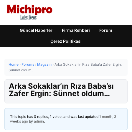
Güncel Haberler
Firma Rehberi
Forum
Çerez Politikası
Home
›
Forums
›
Magazin
›
Arka Sokaklar’ın Rıza Baba’sı Zafer Ergin:
Sünnet oldum…
Arka Sokaklar’ın Rıza Baba’sı
Zafer Ergin: Sünnet oldum…
This topic has 0 replies, 1 voice, and was last updated
1 month, 3
weeks ago
by
admin
.