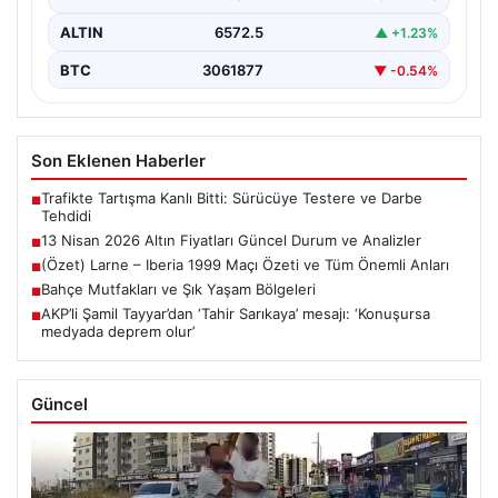
ALTIN
6572.5
▲ +1.23%
BTC
3061877
▼ -0.54%
Son Eklenen Haberler
Trafikte Tartışma Kanlı Bitti: Sürücüye Testere ve Darbe
■
Tehdidi
13 Nisan 2026 Altın Fiyatları Güncel Durum ve Analizler
■
(Özet) Larne – Iberia 1999 Maçı Özeti ve Tüm Önemli Anları
■
Bahçe Mutfakları ve Şık Yaşam Bölgeleri
■
AKP’li Şamil Tayyar’dan ‘Tahir Sarıkaya’ mesajı: ‘Konuşursa
■
medyada deprem olur’
Güncel