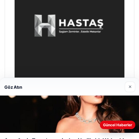
×
Göz Atın
Prenses Night Club
04/29/2026
Web sitemizi nasıl kullandığınızı daha iyi anlayabilmek,
Güncel Haberler
deneyiminizi kişiselleştirmek ve geliştirmek amacıyla çerezler
kullanıyoruz.
Çerez Politikamız