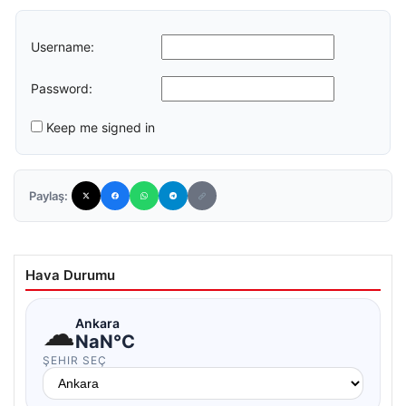
Username:
Password:
Keep me signed in
Paylaş:
Hava Durumu
☁
Ankara
NaN°C
ŞEHIR SEÇ