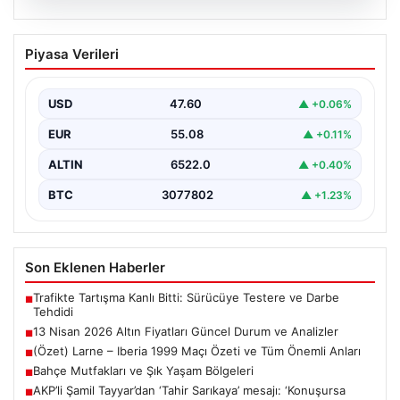
05.08.2026
13 Nisan 2026 Altın Fiyatları Güncel
Piyasa Verileri
Durum ve Analizler
Altın piyasasında hareketlilik, son dönemde yaşanan
uluslararası gelişmeler ve jeopolitical riskler nedeniyle
USD
47.60
▲ +0.06%
oldukça dalgalı…
EUR
55.08
▲ +0.11%
ALTIN
6522.0
▲ +0.40%
BTC
3077802
▲ +1.23%
Son Eklenen Haberler
Trafikte Tartışma Kanlı Bitti: Sürücüye Testere ve Darbe
■
Tehdidi
13 Nisan 2026 Altın Fiyatları Güncel Durum ve Analizler
■
(Özet) Larne – Iberia 1999 Maçı Özeti ve Tüm Önemli Anları
■
Bahçe Mutfakları ve Şık Yaşam Bölgeleri
■
AKP’li Şamil Tayyar’dan ‘Tahir Sarıkaya’ mesajı: ‘Konuşursa
■