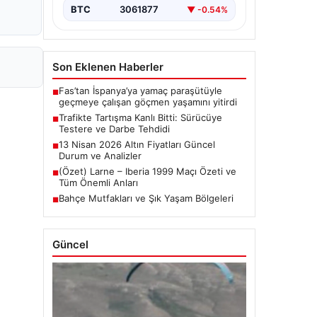
BTC
3061877
▼ -0.54%
Son Eklenen Haberler
Fas’tan İspanya’ya yamaç paraşütüyle
■
geçmeye çalışan göçmen yaşamını yitirdi
Trafikte Tartışma Kanlı Bitti: Sürücüye
■
Testere ve Darbe Tehdidi
13 Nisan 2026 Altın Fiyatları Güncel
■
Durum ve Analizler
(Özet) Larne – Iberia 1999 Maçı Özeti ve
■
Tüm Önemli Anları
Bahçe Mutfakları ve Şık Yaşam Bölgeleri
■
Güncel