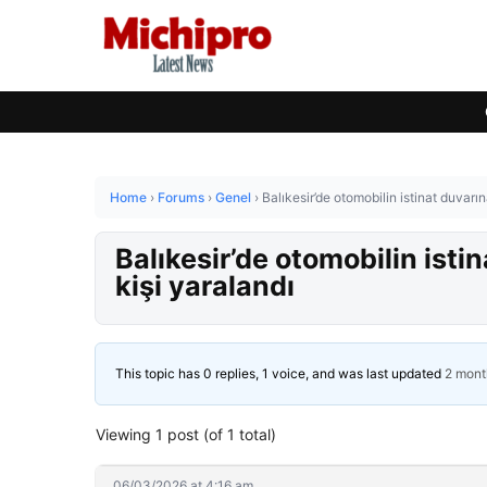
Home
›
Forums
›
Genel
›
Balıkesir’de otomobilin istinat duvarın
Balıkesir’de otomobilin istin
kişi yaralandı
This topic has 0 replies, 1 voice, and was last updated
2 mont
Viewing 1 post (of 1 total)
06/03/2026 at 4:16 am