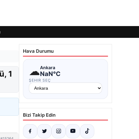
ı
Hava Durumu
☁
Ankara
ü, 1
NaN°C
ŞEHIR SEÇ
Bizi Takip Edin
#15264