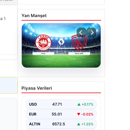
Yan Manşet
da 1
04.08.2026
(Özet) Larne – Iberia 1999
Piyasa Verileri
Maçı Özeti ve Tüm Önemli
Anları
USD
47.71
▲ +0.17%
EUR
55.01
▼ -0.02%
ALTIN
6572.5
▲ +1.23%