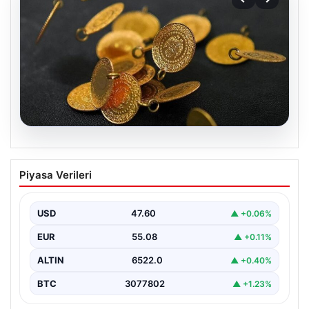
04.08.2026
(Özet) Larne – Iberia 1999 Maçı Özeti
Piyasa Verileri
ve Tüm Önemli Anları
USD
47.60
▲ +0.06%
EUR
55.08
▲ +0.11%
ALTIN
6522.0
▲ +0.40%
BTC
3077802
▲ +1.23%