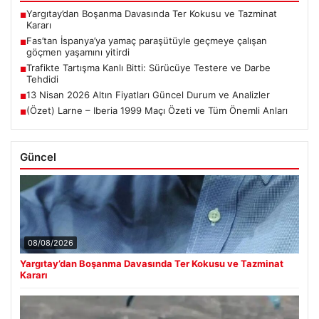
Yargıtay’dan Boşanma Davasında Ter Kokusu ve Tazminat
■
Kararı
Fas’tan İspanya’ya yamaç paraşütüyle geçmeye çalışan
■
göçmen yaşamını yitirdi
Trafikte Tartışma Kanlı Bitti: Sürücüye Testere ve Darbe
■
Tehdidi
13 Nisan 2026 Altın Fiyatları Güncel Durum ve Analizler
■
(Özet) Larne – Iberia 1999 Maçı Özeti ve Tüm Önemli Anları
■
Güncel
08/08/2026
Yargıtay’dan Boşanma Davasında Ter Kokusu ve Tazminat
Kararı