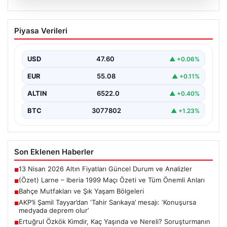
04.08.2026
(Özet) Larne – Iberia 1999 Maçı Özeti
Piyasa Verileri
ve Tüm Önemli Anları
USD
47.60
▲ +0.06%
EUR
55.08
▲ +0.11%
ALTIN
6522.0
▲ +0.40%
BTC
3077802
▲ +1.23%
Son Eklenen Haberler
13 Nisan 2026 Altın Fiyatları Güncel Durum ve Analizler
■
(Özet) Larne – Iberia 1999 Maçı Özeti ve Tüm Önemli Anları
■
Bahçe Mutfakları ve Şık Yaşam Bölgeleri
■
AKP’li Şamil Tayyar’dan ‘Tahir Sarıkaya’ mesajı: ‘Konuşursa
■
medyada deprem olur’
Ertuğrul Özkök Kimdir, Kaç Yaşında ve Nereli? Soruşturmanın
■