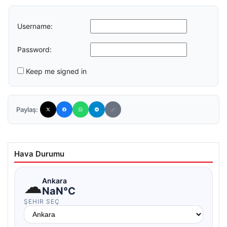
Username:
Password:
Keep me signed in
Paylaş:
Hava Durumu
☁
Ankara
NaN°C
ŞEHIR SEÇ