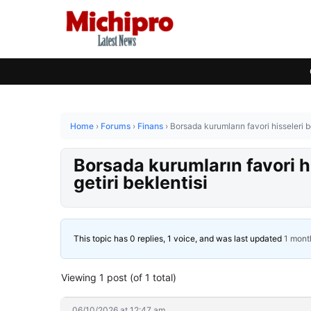
Home
›
Forums
›
Finans
›
Borsada kurumların favori hisseleri b
Borsada kurumların favori hi
getiri beklentisi
This topic has 0 replies, 1 voice, and was last updated
1 mont
Viewing 1 post (of 1 total)
06/10/2026 at 12:47 am