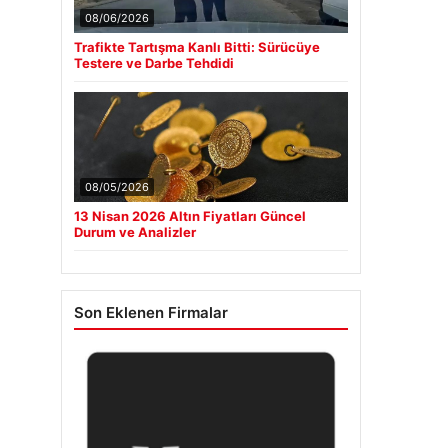
08/06/2026
Trafikte Tartışma Kanlı Bitti: Sürücüye
Testere ve Darbe Tehdidi
08/05/2026
13 Nisan 2026 Altın Fiyatları Güncel
Durum ve Analizler
Son Eklenen Firmalar