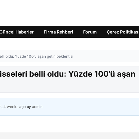
Güncel Haberler
Firma Rehberi
Forum
Çerez Politikas
elli oldu: Yüzde 100’ü aşan getiri beklentisi
sseleri belli oldu: Yüzde 100’ü aşan
h, 4 weeks ago
by
admin
.