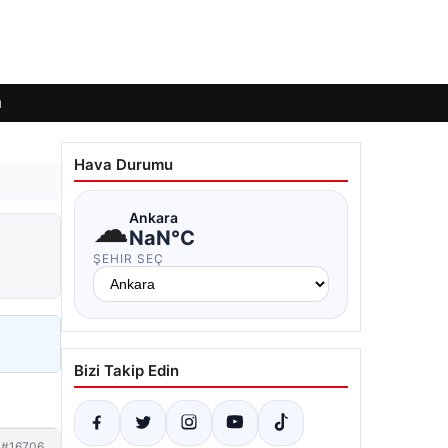
ı
Hava Durumu
☁
Ankara
NaN°C
ŞEHIR SEÇ
Bizi Takip Edin
#16706