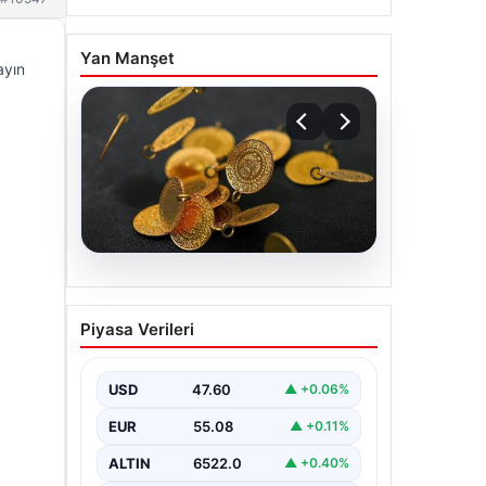
Yan Manşet
ayın
05.08.2026
13 Nisan 2026 Altın
Piyasa Verileri
Fiyatları Güncel Durum ve
Analizler
USD
47.60
▲ +0.06%
Altın piyasasında hareketlilik, son
dönemde yaşanan uluslararası
EUR
55.08
▲ +0.11%
gelişmeler ve jeopolitical riskler
nedeniyle oldukça dalgalı…
ALTIN
6522.0
▲ +0.40%