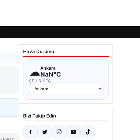
ı
Hava Durumu
☁
Ankara
NaN°C
ŞEHIR SEÇ
Bizi Takip Edin
#10547