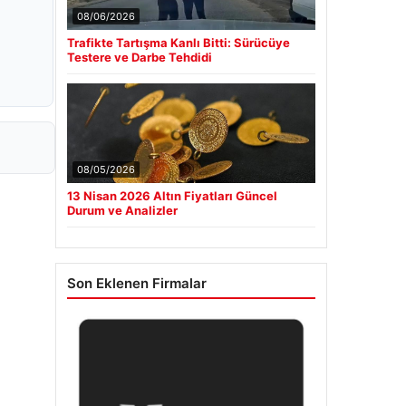
08/06/2026
Trafikte Tartışma Kanlı Bitti: Sürücüye
Testere ve Darbe Tehdidi
08/05/2026
13 Nisan 2026 Altın Fiyatları Güncel
Durum ve Analizler
Son Eklenen Firmalar