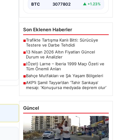
BTC
3077802
▲ +1.23%
Son Eklenen Haberler
Trafikte Tartışma Kanlı Bitti: Sürücüye
■
Testere ve Darbe Tehdidi
13 Nisan 2026 Altın Fiyatları Güncel
■
Durum ve Analizler
(Özet) Larne – Iberia 1999 Maçı Özeti ve
■
Tüm Önemli Anları
Bahçe Mutfakları ve Şık Yaşam Bölgeleri
■
AKP’li Şamil Tayyar’dan ‘Tahir Sarıkaya’
■
mesajı: ‘Konuşursa medyada deprem olur’
Güncel