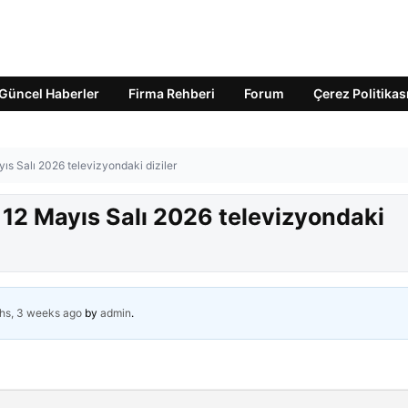
Güncel Haberler
Firma Rehberi
Forum
Çerez Politikas
ıs Salı 2026 televizyondaki diziler
 12 Mayıs Salı 2026 televizyondaki
hs, 3 weeks ago
by
admin
.