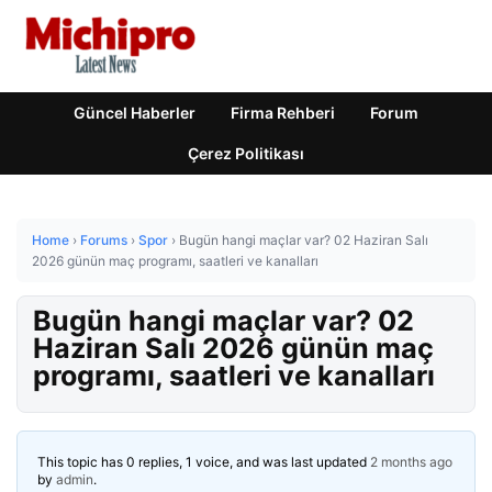
Güncel Haberler
Firma Rehberi
Forum
Çerez Politikası
Home
›
Forums
›
Spor
›
Bugün hangi maçlar var? 02 Haziran Salı
2026 günün maç programı, saatleri ve kanalları
Bugün hangi maçlar var? 02
Haziran Salı 2026 günün maç
programı, saatleri ve kanalları
This topic has 0 replies, 1 voice, and was last updated
2 months ago
by
admin
.