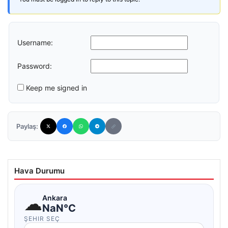
Username:
Password:
Keep me signed in
Paylaş:
Hava Durumu
☁
Ankara
NaN°C
ŞEHIR SEÇ