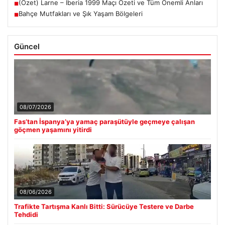
(Özet) Larne – Iberia 1999 Maçı Özeti ve Tüm Önemli Anları
■
Bahçe Mutfakları ve Şık Yaşam Bölgeleri
■
Güncel
08/07/2026
Fas’tan İspanya’ya yamaç paraşütüyle geçmeye çalışan
göçmen yaşamını yitirdi
08/06/2026
Trafikte Tartışma Kanlı Bitti: Sürücüye Testere ve Darbe
Tehdidi