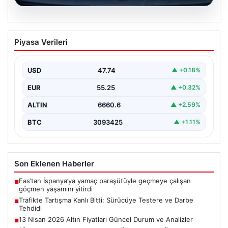
06.08.2026
Trafikte Tartışma Kanlı Bitti: Sürücüye
Piyasa Verileri
Testere ve Darbe Tehdidi
Adana'nın Sarıçam ilçesinde, trafikte gerçekleşen ciddi
bir tartışma, şiddet olayına dönüştü. Olay sırasında bir…
USD
47.74
▲ +0.18%
EUR
55.25
▲ +0.32%
ALTIN
6660.6
▲ +2.59%
BTC
3093425
▲ +1.11%
Son Eklenen Haberler
Fas’tan İspanya’ya yamaç paraşütüyle geçmeye çalışan
■
göçmen yaşamını yitirdi
Trafikte Tartışma Kanlı Bitti: Sürücüye Testere ve Darbe
■
Tehdidi
13 Nisan 2026 Altın Fiyatları Güncel Durum ve Analizler
■