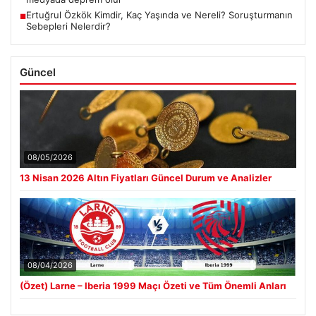
Ertuğrul Özkök Kimdir, Kaç Yaşında ve Nereli? Soruşturmanın
■
Sebepleri Nelerdir?
Güncel
08/05/2026
13 Nisan 2026 Altın Fiyatları Güncel Durum ve Analizler
08/04/2026
(Özet) Larne – Iberia 1999 Maçı Özeti ve Tüm Önemli Anları