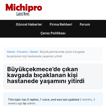
Güncel Haberler
Firma Rehberi
Forum
Çerez Politikası
Home
›
Forums
›
Genel
›
Büyükçekmece’de çıkan kavgada
bıçaklanan kişi hastanede yaşamını yitirdi
Büyükçekmece’de çıkan
kavgada bıçaklanan kişi
hastanede yaşamını yitirdi
This topic has 0 replies, 1 voice, and was last updated
2 months, 3
weeks ago
by
admin
.