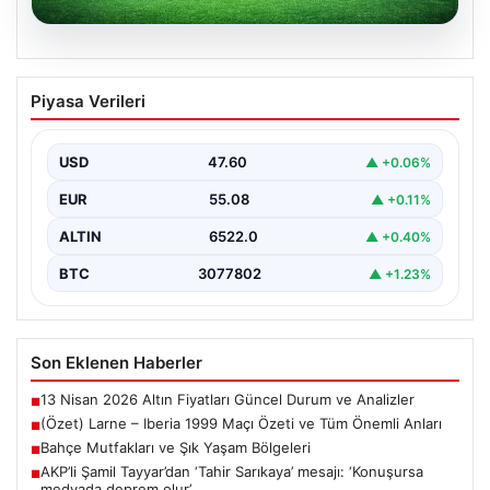
04.08.2026
(Özet) Larne – Iberia 1999 Maçı Özeti
Piyasa Verileri
ve Tüm Önemli Anları
USD
47.60
▲ +0.06%
EUR
55.08
▲ +0.11%
ALTIN
6522.0
▲ +0.40%
BTC
3077802
▲ +1.23%
Son Eklenen Haberler
13 Nisan 2026 Altın Fiyatları Güncel Durum ve Analizler
■
(Özet) Larne – Iberia 1999 Maçı Özeti ve Tüm Önemli Anları
■
Bahçe Mutfakları ve Şık Yaşam Bölgeleri
■
AKP’li Şamil Tayyar’dan ‘Tahir Sarıkaya’ mesajı: ‘Konuşursa
■
medyada deprem olur’