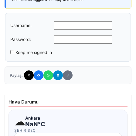
Username:
Password:
Keep me signed in
Paylaş:
Hava Durumu
☁
Ankara
NaN°C
ŞEHIR SEÇ