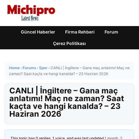
Güncel Haberler
Firma Rehberi
Forum
Çerez Politikası
Home
›
Forums
›
Spor
›
CANLI | İngiltere – Gana maç anlatımı! Maç ne
zaman? Saat kaçta ve hangi kanalda? – 23 Haziran 2026
CANLI | İngiltere – Gana maç
anlatımı! Maç ne zaman? Saat
kaçta ve hangi kanalda? – 23
Haziran 2026
This topic has 0 replies, 1 voice, and was last updated
1 month, 2