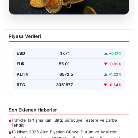
05.08.2026
13 Nisan 2026 Altın Fiyatları Güncel
Piyasa Verileri
Durum ve Analizler
Altın piyasasında hareketlilik, son dönemde yaşanan
uluslararası gelişmeler ve jeopolitical riskler nedeniyle
USD
47.71
▲ +0.17%
oldukça dalgalı…
EUR
55.01
▼ -0.02%
ALTIN
6572.5
▲ +1.23%
BTC
3061877
▼ -0.54%
Son Eklenen Haberler
Trafikte Tartışma Kanlı Bitti: Sürücüye Testere ve Darbe
■
Tehdidi
13 Nisan 2026 Altın Fiyatları Güncel Durum ve Analizler
■