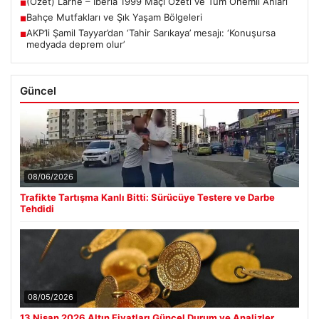
(Özet) Larne – Iberia 1999 Maçı Özeti ve Tüm Önemli Anları
■
Bahçe Mutfakları ve Şık Yaşam Bölgeleri
■
AKP’li Şamil Tayyar’dan ‘Tahir Sarıkaya’ mesajı: ‘Konuşursa
■
medyada deprem olur’
Güncel
08/06/2026
Trafikte Tartışma Kanlı Bitti: Sürücüye Testere ve Darbe
Tehdidi
08/05/2026
13 Nisan 2026 Altın Fiyatları Güncel Durum ve Analizler