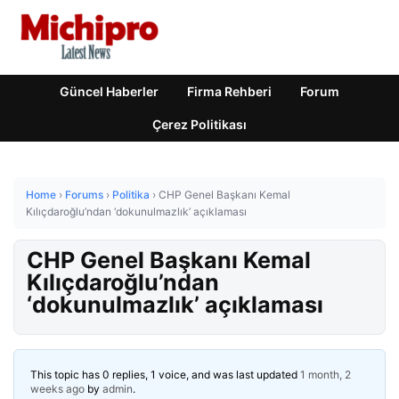
Güncel Haberler
Firma Rehberi
Forum
Çerez Politikası
Home
›
Forums
›
Politika
›
CHP Genel Başkanı Kemal
Kılıçdaroğlu’ndan ‘dokunulmazlık’ açıklaması
CHP Genel Başkanı Kemal
Kılıçdaroğlu’ndan
‘dokunulmazlık’ açıklaması
This topic has 0 replies, 1 voice, and was last updated
1 month, 2
weeks ago
by
admin
.