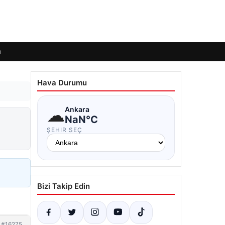
ı
Hava Durumu
☁
Ankara
NaN°C
ŞEHIR SEÇ
Bizi Takip Edin
#16275