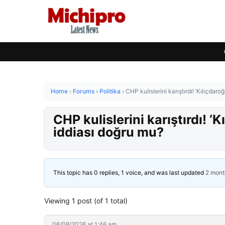
Home
›
Forums
›
Politika
›
CHP kulislerini karıştırdı! ‘Kılıçda
CHP kulislerini karıştırdı! 
iddiası doğru mu?
This topic has 0 replies, 1 voice, and was last updated
2 mont
Viewing 1 post (of 1 total)
06/08/2026 at 1:46 am