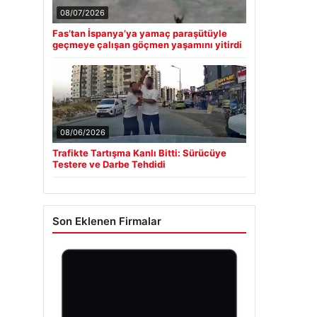
08/07/2026
Fas’tan İspanya’ya yamaç paraşütüyle
geçmeye çalışan göçmen yaşamını yitirdi
08/06/2026
Trafikte Tartışma Kanlı Bitti: Sürücüye
Testere ve Darbe Tehdidi
Son Eklenen Firmalar