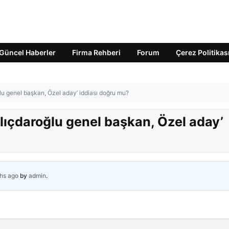
Güncel Haberler
Firma Rehberi
Forum
Çerez Politikas
roğlu genel başkan, Özel aday’ iddiası doğru mu?
‘Kılıçdaroğlu genel başkan, Özel aday’
hs ago
by
admin
.