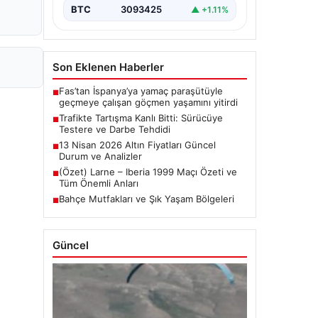
BTC
3093425
▲ +1.11%
Son Eklenen Haberler
Fas’tan İspanya’ya yamaç paraşütüyle
■
geçmeye çalışan göçmen yaşamını yitirdi
Trafikte Tartışma Kanlı Bitti: Sürücüye
■
Testere ve Darbe Tehdidi
13 Nisan 2026 Altın Fiyatları Güncel
■
Durum ve Analizler
(Özet) Larne – Iberia 1999 Maçı Özeti ve
■
Tüm Önemli Anları
Bahçe Mutfakları ve Şık Yaşam Bölgeleri
■
Güncel